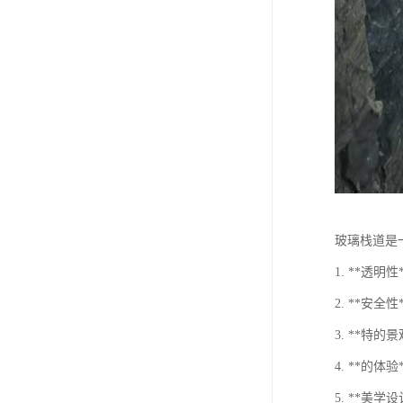
玻璃栈道是
1. **
2. **
3. **
4. **的
5. **