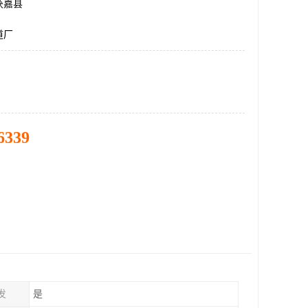
获嘉县
道厂
6339
发
是