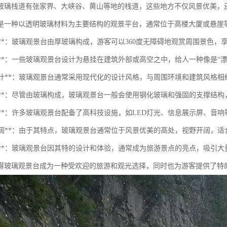
玻璃栈道有张家界、大峡谷、黄山等地的栈道，这些地方不仅风景优美，
是一种以透明玻璃材料为主要结构的观景平台，通常位于高楼大厦或悬崖
明性**：玻璃观景台由厚玻璃构成，游客可以360度无障碍地观赏周围景色
悬空感**：一些玻璃观景台设计为悬挂在建筑外部或高空之中，给人一种像是
现代设计**：玻璃观景台通常采用现代化的设计风格，与周围环境和建筑风格
安全性**：尽管由玻璃构成，玻璃观景台一般会使用钢化玻璃和强固的支撑结
技术感**：许多玻璃观景台配备了高科技设施，如LED灯光、信息展示屏、音
视野开阔**：由于其特点，玻璃观景台通常位于风景优美的高处，视野开阔，
吸引力**：玻璃观景台因其特的设计和体验，通常成为旅游景点的亮点，吸引
得玻璃观景台成为一种受欢迎的旅游和观光选择，同时也为游客提供了特