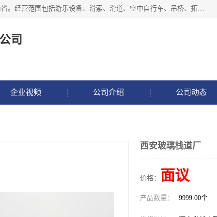
新乡市鑫豫游乐设备有限公司成立于2018年，注册地位于河南省。经营范围包括游乐设备、滑索、滑道、空中自行车、吊桥、拓展器材、攀岩器材、趣桥、悬崖秋千、网红桥、儿童乐园设备、水上乐园设备、丛林穿越设备、音乐呐喊设备、轨道滑车、栈道、玻璃滑道、观景平台、景观包装的设计、制造、销售、安装、维修，景区策划服务。
公司
企业视频
公司介绍
公司动态
西安玻璃栈道厂
面议
价格：
产品数量：
9999.00个