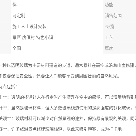
优
功能
可定制
销售范围
施工人士设计安装
长/宽
景区 度假村 特色小镇
工艺
全国
厚度
一种以透明玻璃为主要材料建造的步道，通常悬挂在高空或沿着山崖修建
不仅要保证安全性，还要让人们能够享受到周围壮丽的自然风光。
特点包括：
视觉冲击**：透明的栈道让人在行走时产生漂浮在空中的感觉，可以清晰地看
安全设计**：虽然是玻璃材料，但大多数玻璃栈道使用的是高强度的钢化玻
环保和美观**：玻璃材料可以减少对自然景观的遮挡，保持原有景观的美观，
引游客**：许多旅游景点修建玻璃栈道，以此来吸引游客，成为打卡地。