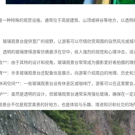
是一种特殊的观赏设施，通常位于高层建筑、山顶或峡谷等地方，以透明
观景**：玻璃观景台提供宽广的视野，让游客可以尽情欣赏周围的自然风光或城
体验**：透明的玻璃使得游客仿佛悬浮在空中，给人强烈的视觉和心理冲击，
摄影机会**：由于其特的设计和视角，玻璃观景台常常成为摄影爱好者拍摄的理
游览教育**：许多玻璃观景台还配备信息展示，向游客介绍周边的地理、历史
社交和休闲空间**：一些玻璃观景台设有休息区或咖啡厅，游客可以在这里聚
安全防护**：虽然是透明的设计，但玻璃观景台通常采用强化玻璃，确保在一
观景台不仅是观赏美景的好地方，也是体验与乐趣、增进知识和社交的场