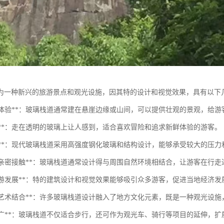
为一种新兴的旅游景点和观光设施，因其特的设计和视觉效果，具有以下
特视觉体验**：玻璃栈道通常建在悬崖边缘或山间，可以提供壮观的景观，给
挑战**：走在透明的玻璃上让人感到，适合喜欢冒险和追求新鲜体验的游客。
安全性**：现代玻璃栈道采用高强度钢化玻璃和结构设计，能够承受较大的压
与自然亲密接触**：玻璃栈道通常设计得与周围自然环境相结合，让游客在行
促进旅游发展**：特的建筑设计和视觉效果能够吸引众多游客，促进当地经济
文化和艺术结合**：许多玻璃栈道设计融入了地方文化元素，既是一种观光设
适用性广**：玻璃栈道不仅适合步行，还可作为观光车、骑行等项目的延伸，