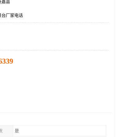
获嘉县
景台厂家电话
6339
发
是