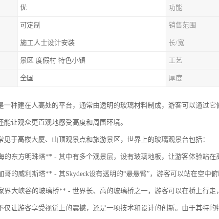
优
功能
可定制
销售范围
施工人士设计安装
长/宽
景区 度假村 特色小镇
工艺
全国
厚度
是一种建在人高处的平台，通常由透明的玻璃材料制成，游客可以通过它
还能让观众更直观地感受高度和周围环境。
常见于高楼大厦、山顶观景点和旅游景区，世界上的玻璃观景台包括：
国上海的东方明珠塔** - 其中有多个观景层，设有玻璃地板，让游客体验站
国芝加哥的威利斯塔** - 其Skydeck设有透明的“悬悬臂”，游客可以站在空
国张家界大峡谷的玻璃桥** - 世界长、高的玻璃桥之一，游客可以在桥上
不仅让游客享受视觉上的震撼，还是一项技术和设计的创新。由于其特的