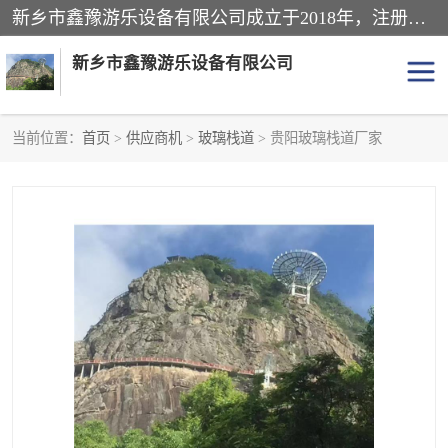
新乡市鑫豫游乐设备有限公司成立于2018年，注册地位于河南省。经营范围包括游乐设备、滑索、滑道、空中自行车、吊桥、拓展器材、攀岩器材、趣桥、悬崖秋千、网红桥、儿童乐园设备、水上乐园设备、丛林穿越设备、音乐呐喊设备、轨道滑车、栈道、玻璃滑道、观景平台、景观包装的设计、制造、销售、安装、维修，景区策划服务。
新乡市鑫豫游乐设备有限公司
当前位置：
首页
>
供应商机
>
玻璃栈道
> 贵阳玻璃栈道厂家
游乐设备
滑索
悬崖秋千
儿童乐园设备
轨道滑车
水上乐园设备
吊桥
攀岩器材
滑道
空中自行车
趣桥
玻璃滑道