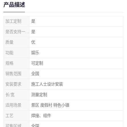
产品描述
加工定制
是
是否支持一件代发
是
质量
优
功能
娱乐
规格
可定制
销售范围
全国
安装要求
施工人士设计安装
长/宽
测量定制
适用场景
景区 度假村 特色小镇
工艺
焊接、组件
可售区域
全国