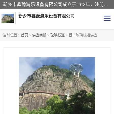
新乡市鑫豫游乐设备有限公司成立于2018年，注册地位于河南省。经营范围包括游乐设备、滑索、滑道、空中自行车、吊桥、拓展器材、攀岩器材、趣桥、悬崖秋千、网红桥、儿童乐园设备、水上乐园设备、丛林穿越设备、音乐呐喊设备、轨道滑车、栈道、玻璃滑道、观景平台、景观包装的设计、制造、销售、安装、维修，景区策划服务。
新乡市鑫豫游乐设备有限公司
当前位置：
首页
>
供应商机
>
玻璃栈道
> 西宁玻璃栈道供应
游乐设备
滑索
悬崖秋千
儿童乐园设备
轨道滑车
水上乐园设备
吊桥
攀岩器材
滑道
空中自行车
趣桥
玻璃滑道