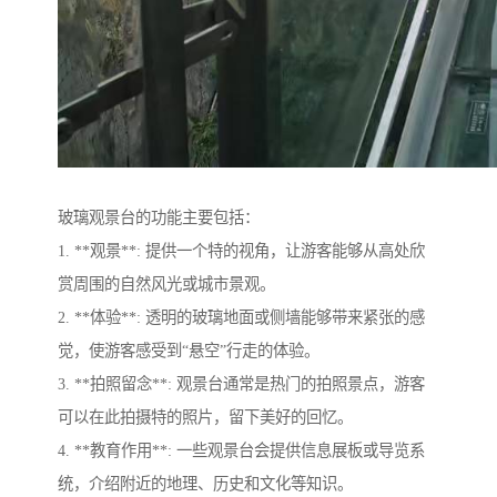
玻璃观景台的功能主要包括：
1. **观景**: 提供一个特的视角，让游客能够从高处欣
赏周围的自然风光或城市景观。
2. **体验**: 透明的玻璃地面或侧墙能够带来紧张的感
觉，使游客感受到“悬空”行走的体验。
3. **拍照留念**: 观景台通常是热门的拍照景点，游客
可以在此拍摄特的照片，留下美好的回忆。
4. **教育作用**: 一些观景台会提供信息展板或导览系
统，介绍附近的地理、历史和文化等知识。