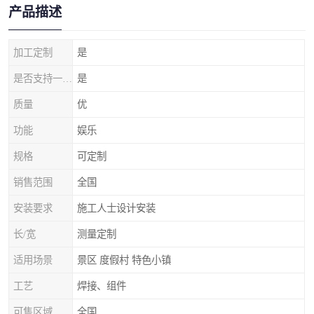
产品描述
加工定制
是
是否支持一件代发
是
质量
优
功能
娱乐
规格
可定制
销售范围
全国
安装要求
施工人士设计安装
长/宽
测量定制
适用场景
景区 度假村 特色小镇
工艺
焊接、组件
可售区域
全国