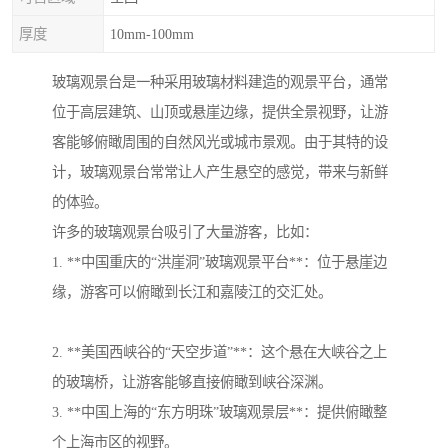
厚度
10mm-100mm
玻璃观景台是一种采用玻璃材料建造的观景平台，通常
位于高层建筑、山顶或悬崖边缘，提供全景视野，让游
客能够俯瞰周围的自然风光或城市景观。由于其特的设
计，玻璃观景台常常让人产生悬空的感觉，带来与新鲜
的体验。
许多的玻璃观景台吸引了大量游客，比如：
1. **中国重庆的“洪崖洞”玻璃观景平台**：位于悬崖边
缘，游客可以俯瞰到长江和嘉陵江的交汇处。
2. **美国西峡谷的“天空步道”**：这个悬在大峡谷之上
的玻璃桥，让游客能够直接俯瞰到峡谷深渊。
3. **中国上海的“东方明珠”玻璃观景层**：提供俯瞰整
个上海市区的视野。