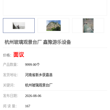
观景平台
网红桥
拓展器材
丛林穿越设备
音乐呐喊设备
栈道
玻璃栈道
杭州玻璃观景台厂 鑫豫游乐设备
面议
价格：
产品数量：
9999.00个
发货地址：
河南省新乡获嘉县
关键词：
杭州玻璃观景台厂
发布日期：
2026-08-06
阅 读 量：
167