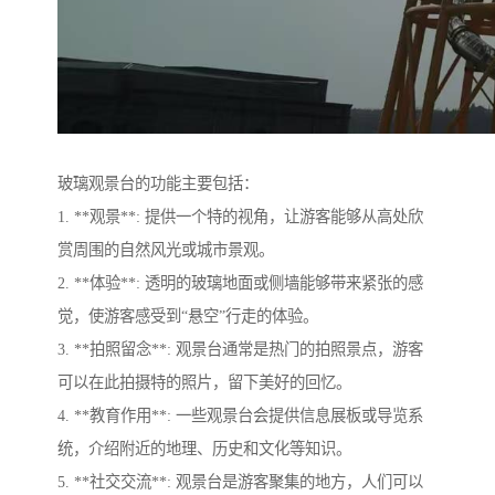
玻璃观景台的功能主要包括：
1. **观景**: 提供一个特的视角，让游客能够从高处欣
赏周围的自然风光或城市景观。
2. **体验**: 透明的玻璃地面或侧墙能够带来紧张的感
觉，使游客感受到“悬空”行走的体验。
3. **拍照留念**: 观景台通常是热门的拍照景点，游客
可以在此拍摄特的照片，留下美好的回忆。
4. **教育作用**: 一些观景台会提供信息展板或导览系
统，介绍附近的地理、历史和文化等知识。
5. **社交交流**: 观景台是游客聚集的地方，人们可以