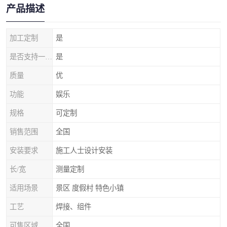
产品描述
加工定制
是
是否支持一件代发
是
质量
优
功能
娱乐
规格
可定制
销售范围
全国
安装要求
施工人士设计安装
长/宽
测量定制
适用场景
景区 度假村 特色小镇
工艺
焊接、组件
可售区域
全国