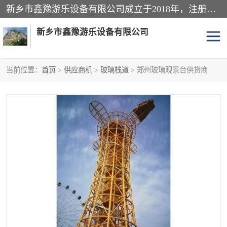
新乡市鑫豫游乐设备有限公司成立于2018年，注册地位于河南省。经营范围包括游乐设备、滑索、滑道、空中自行车、吊桥、拓展器材、攀岩器材、趣桥、悬崖秋千、网红桥、儿童乐园设备、水上乐园设备、丛林穿越设备、音乐呐喊设备、轨道滑车、栈道、玻璃滑道、观景平台、景观包装的设计、制造、销售、安装、维修，景区策划服务。
新乡市鑫豫游乐设备有限公司
当前位置：
首页
>
供应商机
>
玻璃栈道
> 郑州玻璃观景台供货商
游乐设备
滑索
悬崖秋千
儿童乐园设备
轨道滑车
水上乐园设备
吊桥
攀岩器材
滑道
空中自行车
趣桥
玻璃滑道