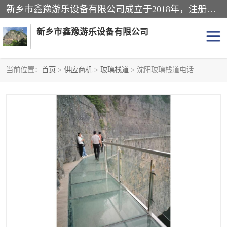
新乡市鑫豫游乐设备有限公司成立于2018年，注册地位于河南省。经营范围包括游乐设备、滑索、滑道、空中自行车、吊桥、拓展器材、攀岩器材、趣桥、悬崖秋千、网红桥、儿童乐园设备、水上乐园设备、丛林穿越设备、音乐呐喊设备、轨道滑车、栈道、玻璃滑道、观景平台、景观包装的设计、制造、销售、安装、维修，景区策划服务。
新乡市鑫豫游乐设备有限公司
当前位置：
首页
>
供应商机
>
玻璃栈道
> 沈阳玻璃栈道电话
游乐设备
滑索
悬崖秋千
儿童乐园设备
轨道滑车
水上乐园设备
吊桥
攀岩器材
滑道
空中自行车
趣桥
玻璃滑道