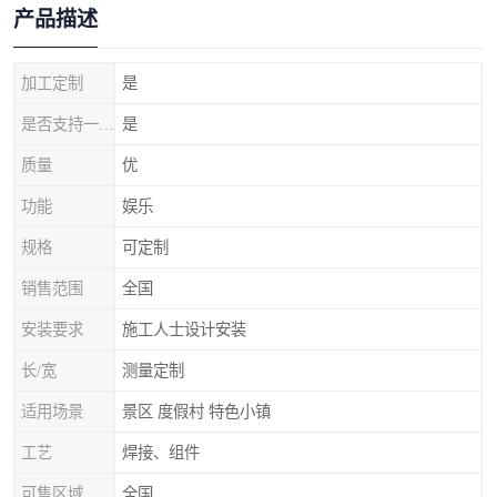
产品描述
加工定制
是
是否支持一件代发
是
质量
优
功能
娱乐
规格
可定制
销售范围
全国
安装要求
施工人士设计安装
长/宽
测量定制
适用场景
景区 度假村 特色小镇
工艺
焊接、组件
可售区域
全国