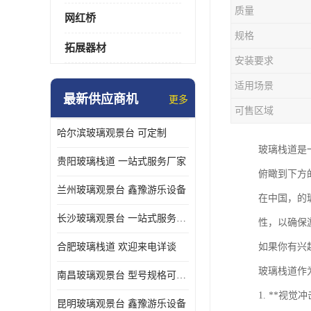
质量
网红桥
规格
拓展器材
安装要求
适用场景
最新供应商机
更多
可售区域
哈尔滨玻璃观景台 可定制
玻璃栈道是
贵阳玻璃栈道 一站式服务厂家
俯瞰到下方
兰州玻璃观景台 鑫豫游乐设备
在中国，的
长沙玻璃观景台 一站式服务厂家
性，以确保
合肥玻璃栈道 欢迎来电详谈
如果你有兴
玻璃栈道作
南昌玻璃观景台 型号规格可定制
1. **
昆明玻璃观景台 鑫豫游乐设备