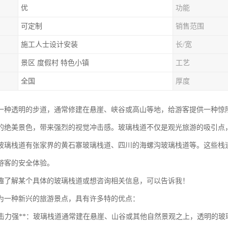
优
功能
可定制
销售范围
施工人士设计安装
长/宽
景区 度假村 特色小镇
工艺
全国
厚度
一种透明的步道，通常修建在悬崖、峡谷或高山等地，给游客提供一种惊
的绝美景色，带来强烈的视觉冲击感。玻璃栈道不仅是观光旅游的吸引点
玻璃栈道有张家界的黄石寨玻璃栈道、四川的海螺沟玻璃栈道等。这些栈
游客的安全体验。
趣了解某个具体的玻璃栈道或想咨询相关信息，可以告诉我！
为一种新兴的旅游景点，具有许多特的优点：
视觉冲击力强**：玻璃栈道通常建在悬崖、山谷或其他自然景观之上，透明