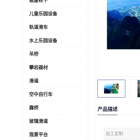
悬崖秋千
儿童乐园设备
轨道滑车
水上乐园设备
吊桥
攀岩器材
滑道
空中自行车
趣桥
产品描述
玻璃滑道
加工定制
观景平台