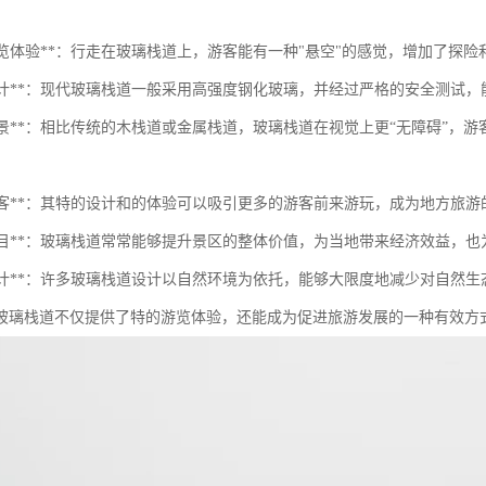
强游览体验**：行走在玻璃栈道上，游客能有一种"悬空"的感觉，增加了探
安全设计**：现代玻璃栈道一般采用高强度钢化玻璃，并经过严格的安全测
无碍观景**：相比传统的木栈道或金属栈道，玻璃栈道在视觉上更“无障碍”
吸引游客**：其特的设计和的体验可以吸引更多的游客前来游玩，成为地方旅游
增值项目**：玻璃栈道常常能够提升景区的整体价值，为当地带来经济效益，
环保设计**：许多玻璃栈道设计以自然环境为依托，能够大限度地减少对自然
玻璃栈道不仅提供了特的游览体验，还能成为促进旅游发展的一种有效方