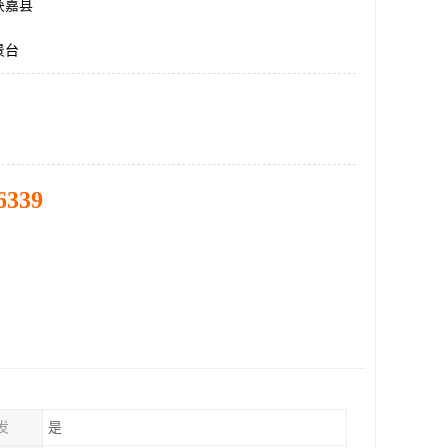
获嘉县
景台
6339
发
是