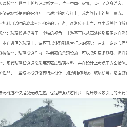
家界玻璃桥**：世界上长的玻璃桥之一，位于中国张家界，吸引了众多游客。
不仅是观赏美景的好地方，也适合拍照和打卡，成为旅行中的热门景点。
一种利用透明的玻璃材料构建的步行道，通常位于山崖、悬崖或其他自然
观赏景观**：玻璃栈道提供了一个特的视角，让游客可以从高处俯瞰周围的自
体验**：走在透明的玻璃上，游客可以体验到悬空行走的感觉，带来一定的心
提升旅游价值**：玻璃栈道作为一种新颖的景观设施，可以吸引更多游客，提
安全性**：现代玻璃栈道通常采用高强度玻璃材料，并在设计上考虑了安全措
增加互动性**：一些玻璃栈道设有特殊设计，如透明的地板、玻璃桥等，增
玻璃栈道不仅是观光的走道，也是增强旅游体验、提升景区吸引力的重要