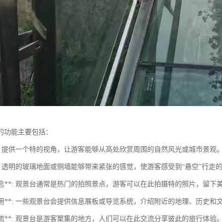
的功能主要包括：
景**: 提供一个特的视角，让游客能够从高处欣赏周围的自然风光或城市景观
验**: 透明的玻璃地面或侧墙能够带来紧张的感觉，使游客感受到“悬空”行走
照留念**: 观景台通常是热门的拍照景点，游客可以在此拍摄特的照片，留下
育作用**: 一些观景台会提供信息展板或导览系统，介绍附近的地理、历史和
交交流**: 观景台是游客聚集的地方，人们可以在此交流分享彼此的旅行体验