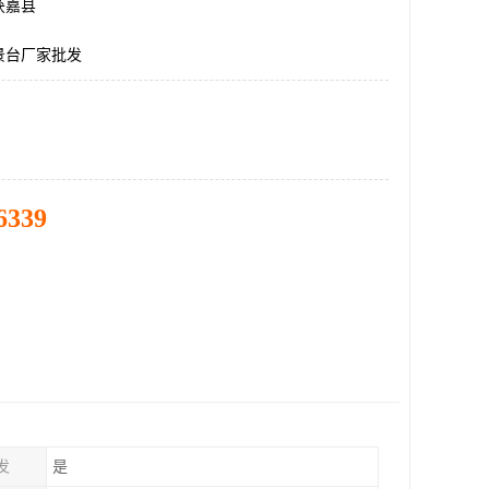
获嘉县
景台厂家批发
6339
发
是