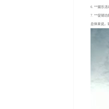
6. **娱
7. **促
总体来说，