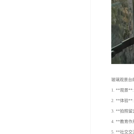
玻璃观景台
1. **观
2. **体
3. **拍
4. **教
5. **社