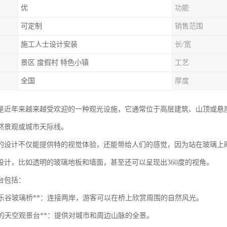
优
功能
可定制
销售范围
施工人士设计安装
长/宽
景区 度假村 特色小镇
工艺
全国
厚度
是近年来越来越受欢迎的一种观光设施，它通常位于高层建筑、山顶或悬
然景观或城市天际线。
的设计不仅能提供特的视觉体验，还能带给人们的感觉，因为站在玻璃上
设计，比如透明的玻璃地板和墙面，甚至还可以呈现出360度的视角。
台包括：
京欢乐谷玻璃桥**：连接两岸，游客可以在桥上欣赏周围的自然风光。
雅图的天空观景台**：提供对城市和周边山脉的全景。