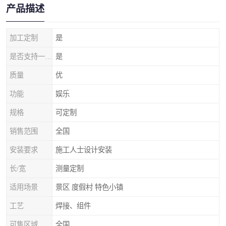
产品描述
加工定制
是
是否支持一件代发
是
质量
优
功能
娱乐
规格
可定制
销售范围
全国
安装要求
施工人士设计安装
长/宽
测量定制
适用场景
景区 度假村 特色小镇
工艺
焊接、组件
可售区域
全国