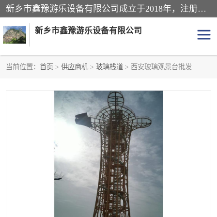
新乡市鑫豫游乐设备有限公司成立于2018年，注册地位于河南省。经营范围包括游乐设备、滑索、滑道、空中自行车、吊桥、拓展器材、攀岩器材、趣桥、悬崖秋千、网红桥、儿童乐园设备、水上乐园设备、丛林穿越设备、音乐呐喊设备、轨道滑车、栈道、玻璃滑道、观景平台、景观包装的设计、制造、销售、安装、维修，景区策划服务。
新乡市鑫豫游乐设备有限公司
当前位置：
首页
>
供应商机
>
玻璃栈道
> 西安玻璃观景台批发
游乐设备
滑索
悬崖秋千
儿童乐园设备
轨道滑车
水上乐园设备
吊桥
攀岩器材
滑道
空中自行车
趣桥
玻璃滑道