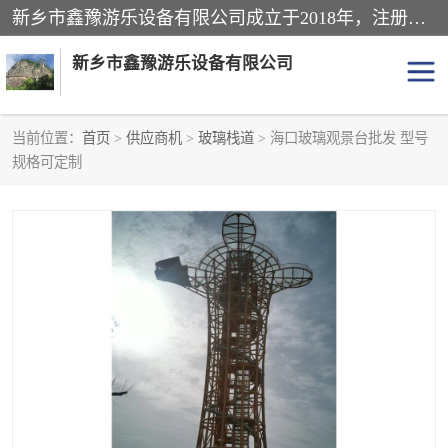
新乡市鑫豫游乐设备有限公司成立于2018年，注册地位于河南省。经营范围包括游乐设备、滑索、滑道、空中自行车、吊桥、拓展器材、攀岩器材、趣桥、悬崖秋千、网红桥、儿童乐园设备、水上乐园设备、丛林穿越设备、音乐呐喊设备、轨道滑车、栈道、玻璃滑道、观景平台、景观包装的设计、制造、销售、安装、维修，景区策划服务。
新乡市鑫豫游乐设备有限公司
当前位置：
首页
>
供应商机
>
玻璃栈道
> 海口玻璃观景台批发 型号
规格可定制
游乐设备
滑索
悬崖秋千
儿童乐园设备
轨道滑车
水上乐园设备
吊桥
攀岩器材
滑道
空中自行车
趣桥
玻璃滑道