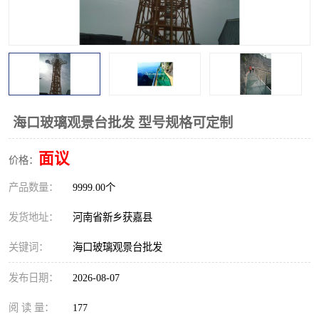
观景平台
网红桥
拓展器材
丛林穿越设备
音乐呐喊设备
栈道
玻璃栈道
海口玻璃观景台批发 型号规格可定制
面议
价格：
产品数量：
9999.00个
发货地址：
河南省新乡获嘉县
关键词：
海口玻璃观景台批发
发布日期：
2026-08-07
阅 读 量：
177