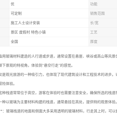
优
功能
可定制
销售范围
施工人士设计安装
长/宽
景区 度假村 特色小镇
工艺
全国
厚度
指用玻璃材料建造的人行道或步道，通常设置在悬崖、峡谷或高山等风景
脚下景观的特视角，体验到“悬空行走”的感觉。
仅是观光旅游的一种吸引力，也体现了现代建筑设计和工程技术的进步。
冒险体验。
这种栈道常常位于高空，游客在体验时也需要注意安全，确保所选的栈道
一种以玻璃为主要材料构建的栈道，通常悬挂在高处，提供特的观景体验
透明性**：玻璃栈道的地面和侧面大多采用透明的玻璃材料，行走其上时，可