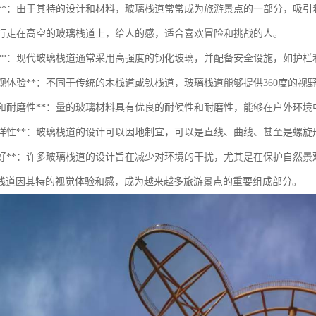
美观性**：由于其特的设计和材料，玻璃栈道常常成为旅游景点的一部分，吸
**：行走在高空的玻璃栈道上，给人的感，适合喜欢冒险和挑战的人。
安全性**：现代玻璃栈道通常采用高强度的钢化玻璃，并配备安全设施，如护
的景观体验**：不同于传统的木栈道或铁栈道，玻璃栈道能够提供360度的
耐候性和耐磨性**：量的玻璃材料具有优良的耐候性和耐磨性，能够在户外环
设计多样性**：玻璃栈道的设计可以因地制宜，可以是直线、曲线、甚至是螺
生态友好**：许多玻璃栈道的设计旨在减少对环境的干扰，尤其是在保护自然
栈道因其特的视觉体验和感，成为越来越多旅游景点的重要组成部分。