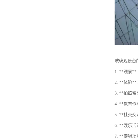
玻璃观景台
1. **观
2. **体
3. **拍
4. **教
5. **社
6. **娱
7. **促