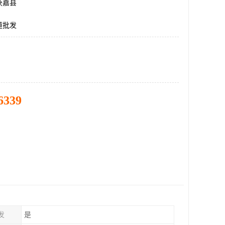
获嘉县
道批发
6339
发
是