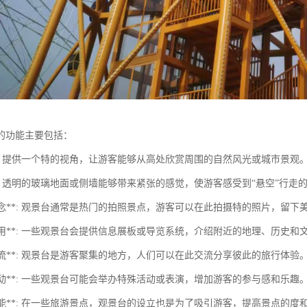
的功能主要包括：
景**: 提供一个特的视角，让游客能够从高处欣赏周围的自然风光或城市景观
验**: 透明的玻璃地面或侧墙能够带来紧张的感觉，使游客感受到“悬空”行走
照留念**: 观景台通常是热门的拍照景点，游客可以在此拍摄特的照片，留下
育作用**: 一些观景台会提供信息展板或导览系统，介绍附近的地理、历史和
交交流**: 观景台是游客聚集的地方，人们可以在此交流分享彼此的旅行体验
乐活动**: 一些观景台可能会举办特殊活动或表演，增加游客的参与感和乐趣
销功能**: 在一些旅游景点，观景台的设立也是为了吸引游客，提高景点的度