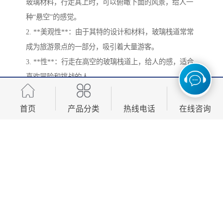
玻璃材料，行走其上时，可以俯瞰下面的风景，给人一
种“悬空”的感觉。
2. **美观性**：由于其特的设计和材料，玻璃栈道常常
成为旅游景点的一部分，吸引着大量游客。
3. **性**：行走在高空的玻璃栈道上，给人的感，适合
喜欢冒险和挑战的人。
4. **安全性**：现代玻璃栈道通常采用高强度的钢化玻
璃，并配备安全设施，如护栏和定期检查，保障游客的
首页
产品分类
热线电话
在线咨询
安全。
5. **特的景观体验**：不同于传统的木栈道或铁栈道，
玻璃栈道能够提供360度的视野，让游客更加贴近自然。
6. **耐候性和耐磨性**：量的玻璃材料具有优良的耐候
性和耐磨性，能够在户外环境中保持长久的使用寿命。
7. **设计多样性**：玻璃栈道的设计可以因地制宜，可
以是直线、曲线、甚至是螺旋形状，形成特的建筑风