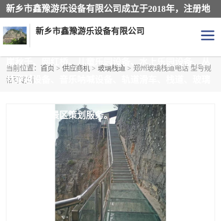
新乡市鑫豫游乐设备有限公司成立于2018年，注册地
位于河南省。经营范围包括游乐设备、滑索、滑道、
新乡市鑫豫游乐设备有限公司
空中自行车、吊桥、拓展器材、攀岩器材、趣桥、悬
崖秋千、网红桥、儿童乐园设备、水上乐园设备、丛
当前位置：
首页
>
供应商机
>
玻璃栈道
> 郑州玻璃栈道电话 型号规
林穿越设备、音乐呐喊设备、轨道滑车、栈道、玻璃
格可定制
游乐设备
滑索
滑道、观景平台、景观包装的设计、制造、销售、安
悬崖秋千
儿童乐园设备
装、维修，景区策划服务。
轨道滑车
水上乐园设备
吊桥
攀岩器材
滑道
空中自行车
趣桥
玻璃滑道