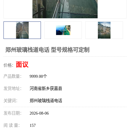
观景平台
网红桥
拓展器材
丛林穿越设备
音乐呐喊设备
栈道
玻璃栈道
郑州玻璃栈道电话 型号规格可定制
面议
价格：
产品数量：
9999.00个
发货地址：
河南省新乡获嘉县
关键词：
郑州玻璃栈道电话
发布日期：
2026-08-06
阅 读 量：
157