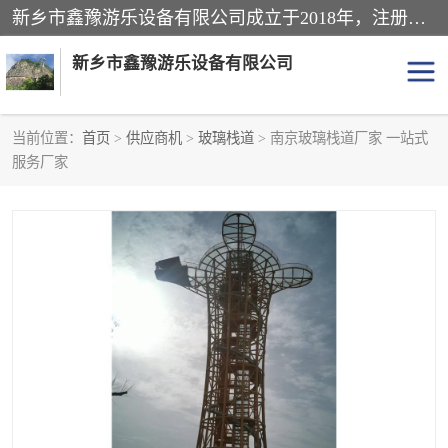
新乡市鑫豫游乐设备有限公司成立于2018年，注册地位于河南省。经营范围包括游乐设备、滑索、滑道、空中自行车、吊桥、拓展器材、攀岩器材、趣桥、悬崖秋千、网红桥、儿童乐园设备、水上乐园设备、丛林穿越设备、音乐呐喊设备、轨道滑车、栈道、玻璃滑道、观景平台、景观包装的设计、制造、销售、安装、维修，景区策划服务。
新乡市鑫豫游乐设备有限公司
当前位置：
首页
>
供应商机
>
玻璃栈道
> 南京玻璃栈道厂家 一站式
服务厂家
游乐设备
滑索
悬崖秋千
儿童乐园设备
轨道滑车
水上乐园设备
吊桥
攀岩器材
滑道
空中自行车
趣桥
玻璃滑道