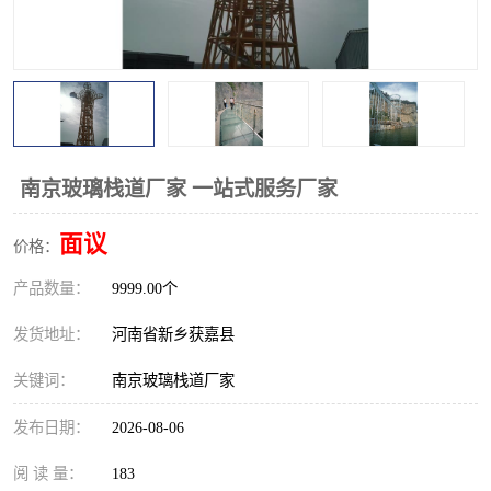
观景平台
网红桥
拓展器材
丛林穿越设备
音乐呐喊设备
栈道
玻璃栈道
南京玻璃栈道厂家 一站式服务厂家
面议
价格：
产品数量：
9999.00个
发货地址：
河南省新乡获嘉县
关键词：
南京玻璃栈道厂家
发布日期：
2026-08-06
阅 读 量：
183