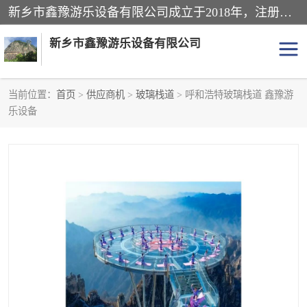
新乡市鑫豫游乐设备有限公司成立于2018年，注册地位于河南省。经营范围包括游乐设备、滑索、滑道、空中自行车、吊桥、拓展器材、攀岩器材、趣桥、悬崖秋千、网红桥、儿童乐园设备、水上乐园设备、丛林穿越设备、音乐呐喊设备、轨道滑车、栈道、玻璃滑道、观景平台、景观包装的设计、制造、销售、安装、维修，景区策划服务。
新乡市鑫豫游乐设备有限公司
当前位置：
首页
>
供应商机
>
玻璃栈道
> 呼和浩特玻璃栈道 鑫豫游
乐设备
游乐设备
滑索
悬崖秋千
儿童乐园设备
轨道滑车
水上乐园设备
吊桥
攀岩器材
滑道
空中自行车
趣桥
玻璃滑道