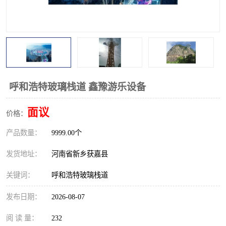
观景平台
网红桥
拓展器材
丛林穿越设备
音乐呐喊设备
栈道
玻璃栈道
呼和浩特玻璃栈道 鑫豫游乐设备
面议
价格：
产品数量：
9999.00个
发货地址：
河南省新乡获嘉县
关键词：
呼和浩特玻璃栈道
发布日期：
2026-08-07
阅 读 量：
232