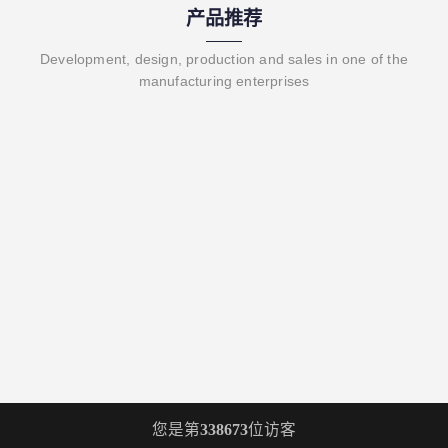
产品推荐
Development, design, production and sales in one of the
manufacturing enterprises
您是第
338673
位访客