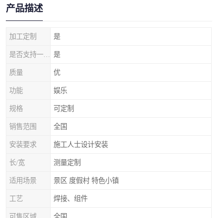
产品描述
加工定制
是
是否支持一件代发
是
质量
优
功能
娱乐
规格
可定制
销售范围
全国
安装要求
施工人士设计安装
长/宽
测量定制
适用场景
景区 度假村 特色小镇
工艺
焊接、组件
可售区域
全国