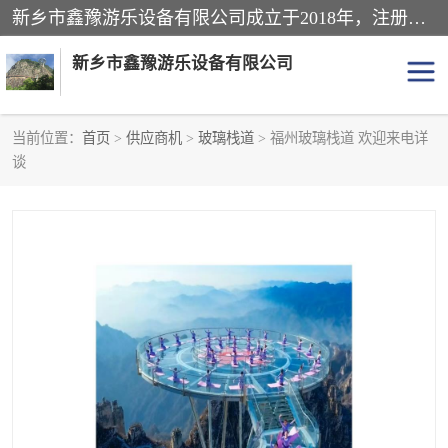
新乡市鑫豫游乐设备有限公司成立于2018年，注册地位于河南省。经营范围包括游乐设备、滑索、滑道、空中自行车、吊桥、拓展器材、攀岩器材、趣桥、悬崖秋千、网红桥、儿童乐园设备、水上乐园设备、丛林穿越设备、音乐呐喊设备、轨道滑车、栈道、玻璃滑道、观景平台、景观包装的设计、制造、销售、安装、维修，景区策划服务。
新乡市鑫豫游乐设备有限公司
当前位置：
首页
>
供应商机
>
玻璃栈道
> 福州玻璃栈道 欢迎来电详
谈
游乐设备
滑索
悬崖秋千
儿童乐园设备
轨道滑车
水上乐园设备
吊桥
攀岩器材
滑道
空中自行车
趣桥
玻璃滑道