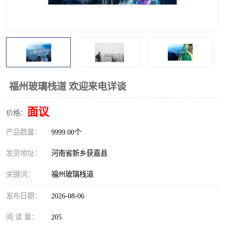
观景平台
网红桥
拓展器材
丛林穿越设备
音乐呐喊设备
栈道
玻璃栈道
福州玻璃栈道 欢迎来电详谈
面议
价格：
产品数量：
9999.00个
发货地址：
河南省新乡获嘉县
关键词：
福州玻璃栈道
发布日期：
2026-08-06
阅 读 量：
205