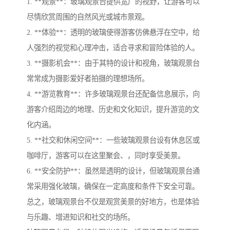
1. **观景**：玻璃观景台提供宽广的视野，让游客可以
尽情欣赏周围的自然风光或城市景观。
2. **体验**：透明的玻璃使得游客仿佛悬浮在空中，给
人强烈的视觉和心理冲击，适合寻求和冒险体验的人。
3. **摄影机会**：由于其特的设计和视角，玻璃观景台
常常成为摄影爱好者拍摄的理想场所。
4. **游览教育**：许多玻璃观景台还配备信息展示，向
游客介绍周边的地理、历史和文化知识，提升游览的文
化内涵。
5. **社交和休闲空间**：一些玻璃观景台设有休息区或
咖啡厅，游客可以在这里聚会、，同时享受美景。
6. **安全防护**：虽然是透明的设计，但玻璃观景台通
常采用强化玻璃，确保在一定高度和条件下安全可靠。
总之，玻璃观景台不仅是观赏美景的好地方，也是体验
与乐趣、增进知识和社交的场所。