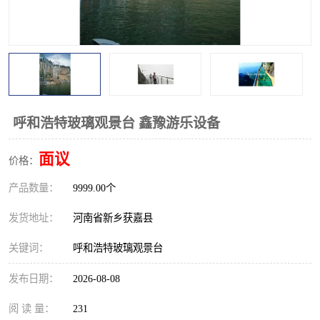
观景平台
网红桥
拓展器材
丛林穿越设备
音乐呐喊设备
栈道
玻璃栈道
呼和浩特玻璃观景台 鑫豫游乐设备
面议
价格：
产品数量：
9999.00个
发货地址：
河南省新乡获嘉县
关键词：
呼和浩特玻璃观景台
发布日期：
2026-08-08
阅 读 量：
231