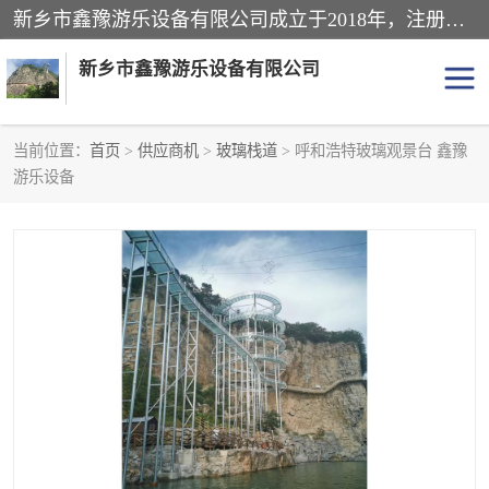
新乡市鑫豫游乐设备有限公司成立于2018年，注册地位于河南省。经营范围包括游乐设备、滑索、滑道、空中自行车、吊桥、拓展器材、攀岩器材、趣桥、悬崖秋千、网红桥、儿童乐园设备、水上乐园设备、丛林穿越设备、音乐呐喊设备、轨道滑车、栈道、玻璃滑道、观景平台、景观包装的设计、制造、销售、安装、维修，景区策划服务。
新乡市鑫豫游乐设备有限公司
当前位置：
首页
>
供应商机
>
玻璃栈道
> 呼和浩特玻璃观景台 鑫豫
游乐设备
游乐设备
滑索
悬崖秋千
儿童乐园设备
轨道滑车
水上乐园设备
吊桥
攀岩器材
滑道
空中自行车
趣桥
玻璃滑道