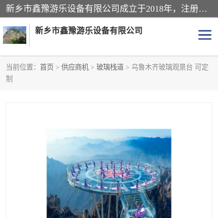
新乡市鑫豫游乐设备有限公司成立于2018年，注册地位于河南省。经营范围包括游乐设备、滑索、滑道、空中自行车、吊桥、拓展器材、攀岩器材、趣桥、悬崖秋千、网红桥、儿童乐园设备、水上乐园设备、丛林穿越设备、音乐呐喊设备、轨道滑车、栈道、玻璃滑道、观景平台、景观包装的设计、制造、销售、安装、维修，景区策划服务。
新乡市鑫豫游乐设备有限公司
当前位置：
首页
>
供应商机
>
玻璃栈道
> 乌鲁木齐玻璃观景台 可定
制
游乐设备
滑索
悬崖秋千
儿童乐园设备
轨道滑车
水上乐园设备
吊桥
攀岩器材
滑道
空中自行车
趣桥
玻璃滑道