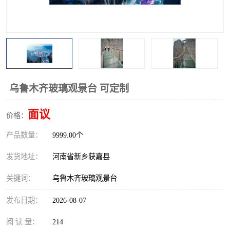
观景平台
网红桥
拓展器材
丛林穿越设备
音乐呐喊设备
栈道
玻璃栈道
乌鲁木齐玻璃观景台 可定制
面议
价格：
产品数量：
9999.00个
发货地址：
河南省新乡获嘉县
关键词：
乌鲁木齐玻璃观景台
发布日期：
2026-08-07
阅 读 量：
214