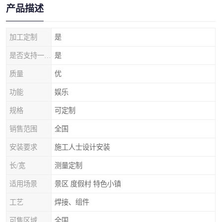
产品描述
加工定制
是
是否支持一件代发
是
质量
优
功能
娱乐
规格
可定制
销售范围
全国
安装要求
施工人士设计安装
长/宽
测量定制
适用场景
景区 度假村 特色小镇
工艺
焊接、组件
可售区域
全国