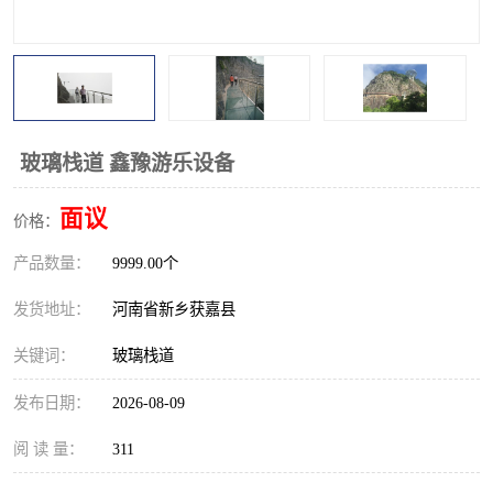
观景平台
网红桥
拓展器材
丛林穿越设备
音乐呐喊设备
栈道
玻璃栈道 鑫豫游乐设备
玻璃栈道
面议
价格：
产品数量：
9999.00个
发货地址：
河南省新乡获嘉县
关键词：
玻璃栈道
发布日期：
2026-08-09
阅 读 量：
311