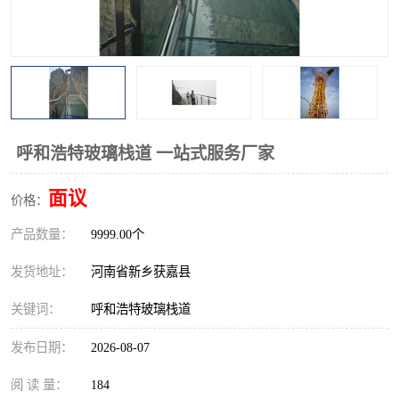
观景平台
网红桥
拓展器材
丛林穿越设备
音乐呐喊设备
栈道
玻璃栈道
呼和浩特玻璃栈道 一站式服务厂家
面议
价格：
产品数量：
9999.00个
发货地址：
河南省新乡获嘉县
关键词：
呼和浩特玻璃栈道
发布日期：
2026-08-07
阅 读 量：
184