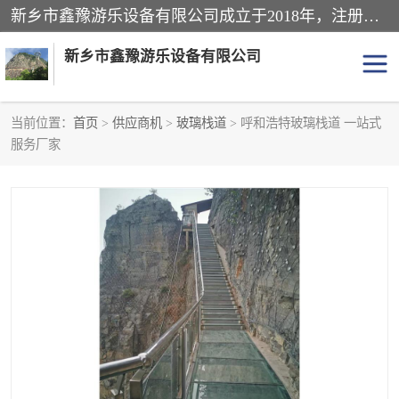
新乡市鑫豫游乐设备有限公司成立于2018年，注册地位于河南省。经营范围包括游乐设备、滑索、滑道、空中自行车、吊桥、拓展器材、攀岩器材、趣桥、悬崖秋千、网红桥、儿童乐园设备、水上乐园设备、丛林穿越设备、音乐呐喊设备、轨道滑车、栈道、玻璃滑道、观景平台、景观包装的设计、制造、销售、安装、维修，景区策划服务。
新乡市鑫豫游乐设备有限公司
当前位置：
首页
>
供应商机
>
玻璃栈道
> 呼和浩特玻璃栈道 一站式
服务厂家
游乐设备
滑索
悬崖秋千
儿童乐园设备
轨道滑车
水上乐园设备
吊桥
攀岩器材
滑道
空中自行车
趣桥
玻璃滑道