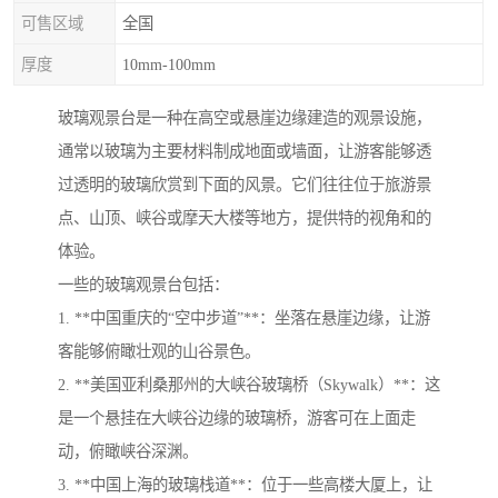
可售区域
全国
厚度
10mm-100mm
玻璃观景台是一种在高空或悬崖边缘建造的观景设施，
通常以玻璃为主要材料制成地面或墙面，让游客能够透
过透明的玻璃欣赏到下面的风景。它们往往位于旅游景
点、山顶、峡谷或摩天大楼等地方，提供特的视角和的
体验。
一些的玻璃观景台包括：
1. **中国重庆的“空中步道”**：坐落在悬崖边缘，让游
客能够俯瞰壮观的山谷景色。
2. **美国亚利桑那州的大峡谷玻璃桥（Skywalk）**：这
是一个悬挂在大峡谷边缘的玻璃桥，游客可在上面走
动，俯瞰峡谷深渊。
3. **中国上海的玻璃栈道**：位于一些高楼大厦上，让