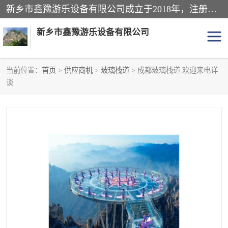
新乡市鑫豫游乐设备有限公司成立于2018年，注册地位于河南省。经营范围包括游乐设备、滑索、滑道、空中自行车、吊桥、拓展器材、攀岩器材、趣桥、悬崖秋千、网红桥、儿童乐园设备、水上乐园设备、丛林穿越设备、音乐呐喊设备、轨道滑车、栈道、玻璃滑道、观景平台、景观包装的设计、制造、销售、安装、维修，景区策划服务。
新乡市鑫豫游乐设备有限公司
当前位置：
首页
>
供应商机
>
玻璃栈道
> 成都玻璃栈道 欢迎来电详
谈
游乐设备
滑索
悬崖秋千
儿童乐园设备
轨道滑车
水上乐园设备
吊桥
攀岩器材
滑道
空中自行车
趣桥
玻璃滑道