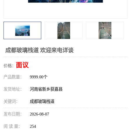
观景平台
网红桥
拓展器材
丛林穿越设备
音乐呐喊设备
栈道
玻璃栈道
成都玻璃栈道 欢迎来电详谈
面议
价格：
产品数量：
9999.00个
发货地址：
河南省新乡获嘉县
关键词：
成都玻璃栈道
发布日期：
2026-08-07
阅 读 量：
254