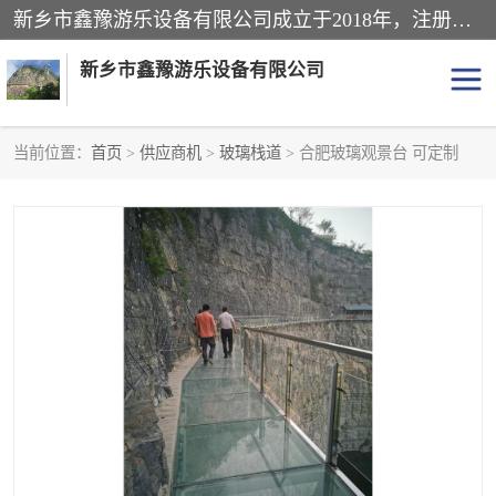
新乡市鑫豫游乐设备有限公司成立于2018年，注册地位于河南省。经营范围包括游乐设备、滑索、滑道、空中自行车、吊桥、拓展器材、攀岩器材、趣桥、悬崖秋千、网红桥、儿童乐园设备、水上乐园设备、丛林穿越设备、音乐呐喊设备、轨道滑车、栈道、玻璃滑道、观景平台、景观包装的设计、制造、销售、安装、维修，景区策划服务。
新乡市鑫豫游乐设备有限公司
当前位置：
首页
>
供应商机
>
玻璃栈道
> 合肥玻璃观景台 可定制
游乐设备
滑索
悬崖秋千
儿童乐园设备
轨道滑车
水上乐园设备
吊桥
攀岩器材
滑道
空中自行车
趣桥
玻璃滑道