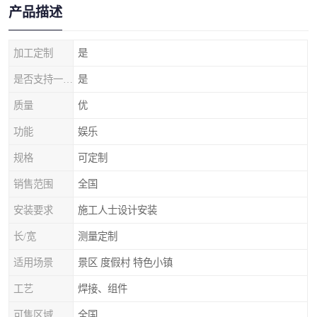
产品描述
加工定制
是
是否支持一件代发
是
质量
优
功能
娱乐
规格
可定制
销售范围
全国
安装要求
施工人士设计安装
长/宽
测量定制
适用场景
景区 度假村 特色小镇
工艺
焊接、组件
可售区域
全国