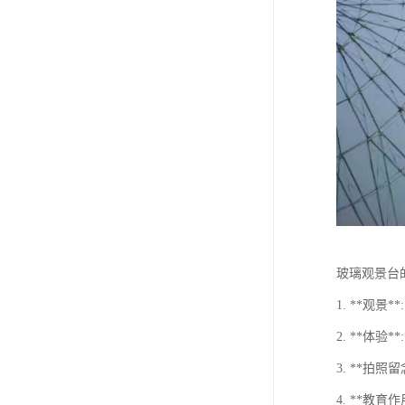
玻璃观景台
1. **观
2. **体
3. **拍
4. **教