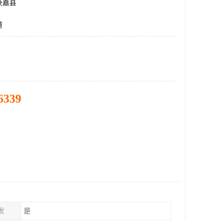
获嘉县
道
6339
发
是