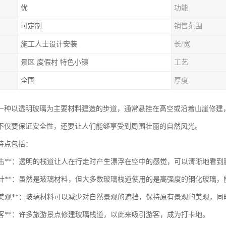
优
功能
可定制
销售范围
施工人士设计安装
长/宽
景区 度假村 特色小镇
工艺
全国
厚度
一种以透明玻璃为主要材料建造的步道，通常悬挂在高空或沿着山崖修建
不仅要保证安全性，还要让人们能够享受到周围壮丽的自然风光。
特点包括：
视觉冲击**：透明的栈道让人在行走时产生漂浮在空中的感觉，可以清晰地看
安全设计**：虽然是玻璃材料，但大多数玻璃栈道使用的是高强度的钢化玻
环保和美观**：玻璃材料可以减少对自然景观的遮挡，保持原有景观的美观，
引游客**：许多旅游景点修建玻璃栈道，以此来吸引游客，成为打卡地。