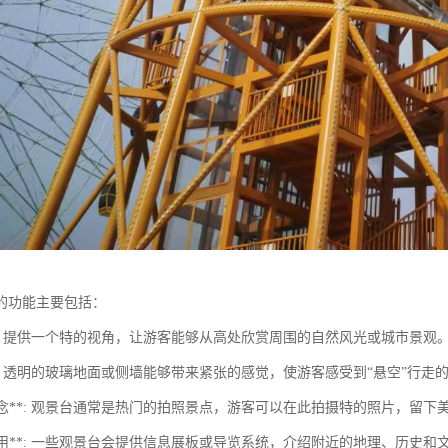
的功能主要包括：
景**: 提供一个特的视角，让游客能够从高处欣赏周围的自然风光或城市景观
验**: 透明的玻璃地面或侧墙能够带来紧张的感觉，使游客感受到“悬空”行走
照留念**: 观景台通常是热门的拍照景点，游客可以在此拍摄特的照片，留下
育作用**: 一些观景台会提供信息展板或导览系统，介绍附近的地理、历史和