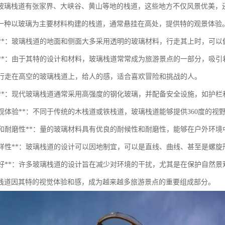
玻璃栈道有张家界、大峡谷、黄山等地的栈道，这些地方不仅风景优美，
一种以玻璃为主要材料构建的栈道，通常悬挂在高处，提供特的观景体验
透明性**：玻璃栈道的地面和侧面大多采用透明的玻璃材料，行走其上时，可
美观性**：由于其特的设计和材料，玻璃栈道常常成为旅游景点的一部分，吸
**：行走在高空的玻璃栈道上，给人的感，适合喜欢冒险和挑战的人。
安全性**：现代玻璃栈道通常采用高强度的钢化玻璃，并配备安全设施，如护
的景观体验**：不同于传统的木栈道或铁栈道，玻璃栈道能够提供360度的
耐候性和耐磨性**：量的玻璃材料具有优良的耐候性和耐磨性，能够在户外环
设计多样性**：玻璃栈道的设计可以因地制宜，可以是直线、曲线、甚至是螺
生态友好**：许多玻璃栈道的设计旨在减少对环境的干扰，尤其是在保护自然
栈道因其特的视觉体验和感，成为越来越多旅游景点的重要组成部分。