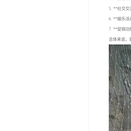
5. **社
6. **娱
7. **促
总体来说，