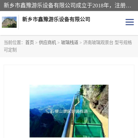
新乡市鑫豫游乐设备有限公司成立于2018年，注册地位于河南省。经营范围包括游乐设备、滑索、滑道、空中自行车、吊桥、拓展器材、攀岩器材、趣桥、悬崖秋千、网红桥、儿童乐园设备、水上乐园设备、丛林穿越设备、音乐呐喊设备、轨道滑车、栈道、玻璃滑道、观景平台、景观包装的设计、制造、销售、安装、维修，景区策划服务。
新乡市鑫豫游乐设备有限公司
当前位置：
首页
>
供应商机
>
玻璃栈道
> 济南玻璃观景台 型号规格
可定制
游乐设备
滑索
悬崖秋千
儿童乐园设备
轨道滑车
水上乐园设备
吊桥
攀岩器材
滑道
空中自行车
趣桥
玻璃滑道