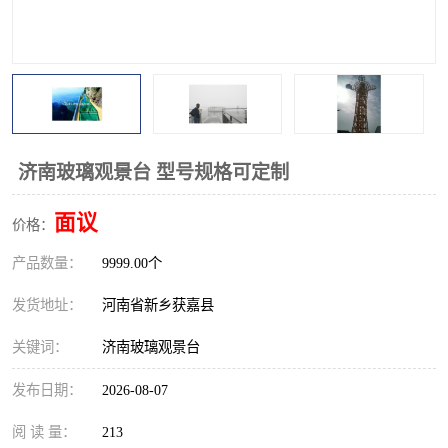
观景平台
网红桥
拓展器材
丛林穿越设备
音乐呐喊设备
栈道
玻璃栈道
济南玻璃观景台 型号规格可定制
面议
价格：
产品数量：
9999.00个
发货地址：
河南省新乡获嘉县
关键词：
济南玻璃观景台
发布日期：
2026-08-07
阅 读 量：
213