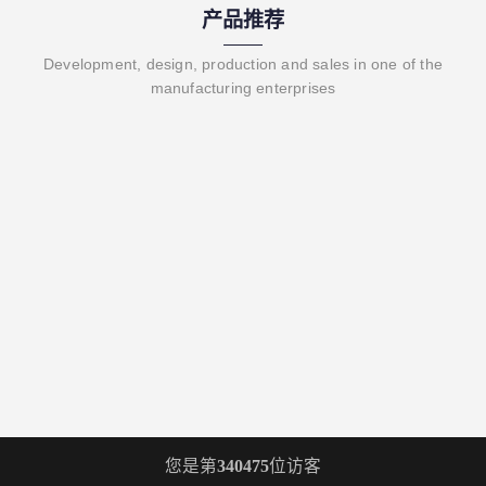
产品推荐
Development, design, production and sales in one of the
manufacturing enterprises
您是第
340475
位访客