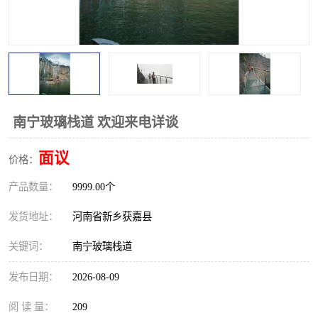
观景平台
网红桥
拓展器材
丛林穿越设备
音乐呐喊设备
栈道
玻璃栈道
南宁玻璃栈道 欢迎来电详谈
面议
价格：
产品数量：
9999.00个
发货地址：
河南省新乡获嘉县
关键词：
南宁玻璃栈道
发布日期：
2026-08-09
阅 读 量：
209