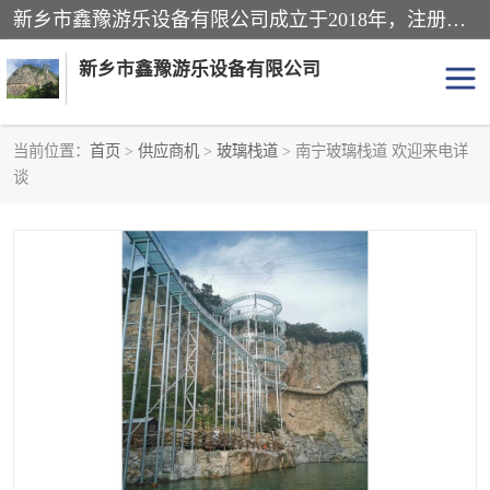
新乡市鑫豫游乐设备有限公司成立于2018年，注册地位于河南省。经营范围包括游乐设备、滑索、滑道、空中自行车、吊桥、拓展器材、攀岩器材、趣桥、悬崖秋千、网红桥、儿童乐园设备、水上乐园设备、丛林穿越设备、音乐呐喊设备、轨道滑车、栈道、玻璃滑道、观景平台、景观包装的设计、制造、销售、安装、维修，景区策划服务。
新乡市鑫豫游乐设备有限公司
当前位置：
首页
>
供应商机
>
玻璃栈道
> 南宁玻璃栈道 欢迎来电详
谈
游乐设备
滑索
悬崖秋千
儿童乐园设备
轨道滑车
水上乐园设备
吊桥
攀岩器材
滑道
空中自行车
趣桥
玻璃滑道