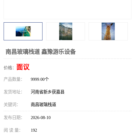
观景平台
网红桥
拓展器材
丛林穿越设备
音乐呐喊设备
栈道
玻璃栈道
南昌玻璃栈道 鑫豫游乐设备
面议
价格：
产品数量：
9999.00个
发货地址：
河南省新乡获嘉县
关键词：
南昌玻璃栈道
发布日期：
2026-08-10
阅 读 量：
192