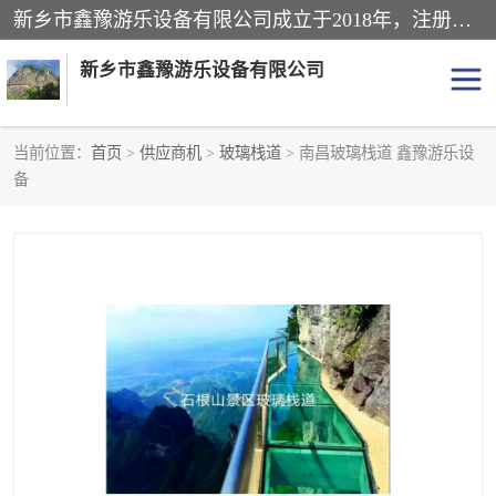
新乡市鑫豫游乐设备有限公司成立于2018年，注册地位于河南省。经营范围包括游乐设备、滑索、滑道、空中自行车、吊桥、拓展器材、攀岩器材、趣桥、悬崖秋千、网红桥、儿童乐园设备、水上乐园设备、丛林穿越设备、音乐呐喊设备、轨道滑车、栈道、玻璃滑道、观景平台、景观包装的设计、制造、销售、安装、维修，景区策划服务。
新乡市鑫豫游乐设备有限公司
当前位置：
首页
>
供应商机
>
玻璃栈道
> 南昌玻璃栈道 鑫豫游乐设
备
游乐设备
滑索
悬崖秋千
儿童乐园设备
轨道滑车
水上乐园设备
吊桥
攀岩器材
滑道
空中自行车
趣桥
玻璃滑道