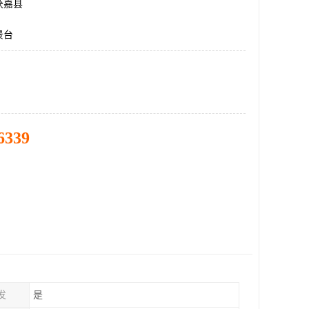
获嘉县
景台
6339
发
是