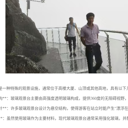
是一种特殊的观景设施，通常位于高楼大厦、山顶或其他高地，具有以下
透明结构**：玻璃观景台主要由高强度透明玻璃构成，提供360度的无阻碍视
悬空设计**：许多玻璃观景台设计为悬空结构，使得游客在站立时能产生“漂
安全性**：虽然使用玻璃作为主要材料，现代玻璃观景台通常采用强化玻璃