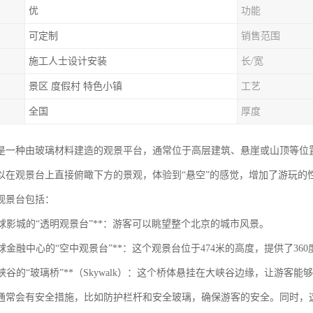
优
功能
可定制
销售范围
施工人士设计安装
长/宽
景区 度假村 特色小镇
工艺
全国
厚度
是一种由玻璃材料建造的观景平台，通常位于高层建筑、悬崖或山顶等位
以在观景台上直接俯瞰下方的景观，体验到“悬空”的感觉，增加了游玩的
观景台包括：
京环球影城的“透明观景台”**：游客可以眺望整个北京的城市风景。
海环球金融中心的“空中观景台”**：这个观景台位于474米的高度，提供了36
国大峡谷的“玻璃桥”**（Skywalk）：这个桥体悬挂在大峡谷边缘，让游
通常会有安全措施，比如防护栏杆和安全玻璃，确保游客的安全。同时，