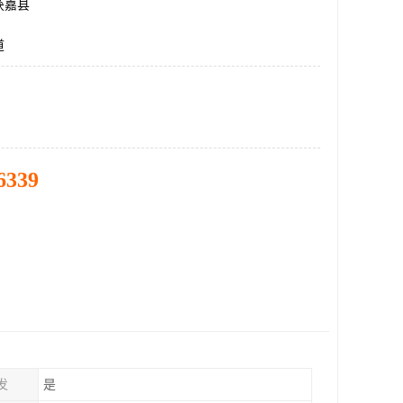
获嘉县
道
6339
发
是