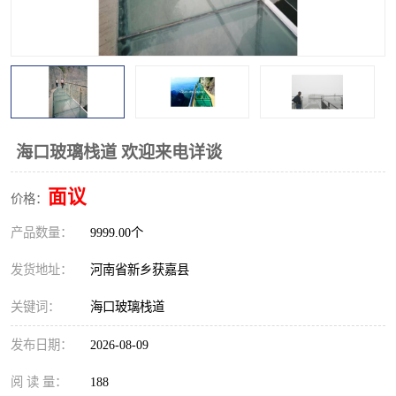
观景平台
网红桥
拓展器材
丛林穿越设备
音乐呐喊设备
栈道
玻璃栈道
海口玻璃栈道 欢迎来电详谈
面议
价格：
产品数量：
9999.00个
发货地址：
河南省新乡获嘉县
关键词：
海口玻璃栈道
发布日期：
2026-08-09
阅 读 量：
188