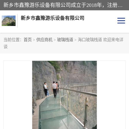
新乡市鑫豫游乐设备有限公司成立于2018年，注册地位于河南省。经营范围包括游乐设备、滑索、滑道、空中自行车、吊桥、拓展器材、攀岩器材、趣桥、悬崖秋千、网红桥、儿童乐园设备、水上乐园设备、丛林穿越设备、音乐呐喊设备、轨道滑车、栈道、玻璃滑道、观景平台、景观包装的设计、制造、销售、安装、维修，景区策划服务。
新乡市鑫豫游乐设备有限公司
当前位置：
首页
>
供应商机
>
玻璃栈道
> 海口玻璃栈道 欢迎来电详
谈
游乐设备
滑索
悬崖秋千
儿童乐园设备
轨道滑车
水上乐园设备
吊桥
攀岩器材
滑道
空中自行车
趣桥
玻璃滑道