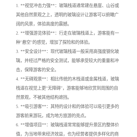
1. **视觉冲击力强**：玻璃栈道通常建在悬崖、山谷或
其他自然景观之上，透明的玻璃设计让游客可以俯瞰广
阔的风景，体验高度的震撼。
2. **增强游览体验**：行走在玻璃栈道上，游客能有一
种"悬空"的感觉，增加了探险和的体验。
3. **安全设计**：现代玻璃栈道一般采用高强度钢化玻
璃，并经过严格的安全测试，能够承受较大的重量和冲
击，保障游客的安全。
4. **无碍观景**：相比传统的木栈道或金属栈道，玻璃
栈道在视觉上更“无障碍”，游客能够地欣赏到周围的自
然景观，不被其他结构遮挡。
5. **吸引游客**：其特的设计和的体验可以吸引更多的
游客前来游玩，成为地方旅游的亮点。
6. **增值项目**：玻璃栈道常常能够提升景区的整体价
值，为当地带来经济效益，也为经营者提供多样化的商