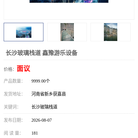
观景平台
网红桥
拓展器材
丛林穿越设备
音乐呐喊设备
栈道
玻璃栈道
长沙玻璃栈道 鑫豫游乐设备
面议
价格：
产品数量：
9999.00个
发货地址：
河南省新乡获嘉县
关键词：
长沙玻璃栈道
发布日期：
2026-08-07
阅 读 量：
181