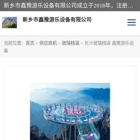
新乡市鑫豫游乐设备有限公司成立于2018年，注册地位于河南省。经营范围包括游乐设备、滑索、滑道、空中自行车、吊桥、拓展器材、攀岩器材、趣桥、悬崖秋千、网红桥、儿童乐园设备、水上乐园设备、丛林穿越设备、音乐呐喊设备、轨道滑车、栈道、玻璃滑道、观景平台、景观包装的设计、制造、销售、安装、维修，景区策划服务。
新乡市鑫豫游乐设备有限公司
当前位置：
首页
>
供应商机
>
玻璃栈道
> 长沙玻璃栈道 鑫豫游乐设
备
游乐设备
滑索
悬崖秋千
儿童乐园设备
轨道滑车
水上乐园设备
吊桥
攀岩器材
滑道
空中自行车
趣桥
玻璃滑道