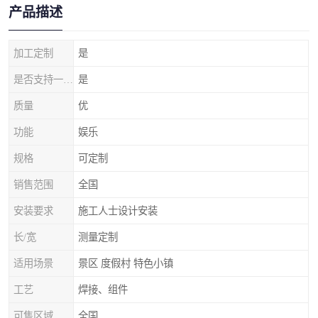
产品描述
加工定制
是
是否支持一件代发
是
质量
优
功能
娱乐
规格
可定制
销售范围
全国
安装要求
施工人士设计安装
长/宽
测量定制
适用场景
景区 度假村 特色小镇
工艺
焊接、组件
可售区域
全国