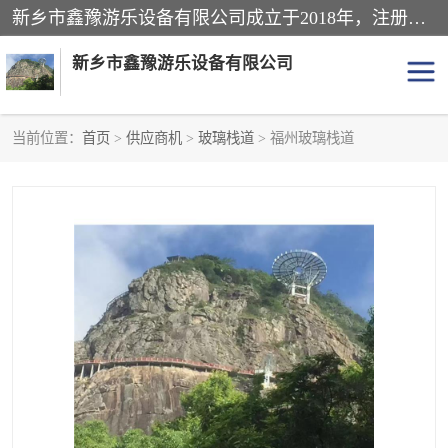
新乡市鑫豫游乐设备有限公司成立于2018年，注册地位于河南省。经营范围包括游乐设备、滑索、滑道、空中自行车、吊桥、拓展器材、攀岩器材、趣桥、悬崖秋千、网红桥、儿童乐园设备、水上乐园设备、丛林穿越设备、音乐呐喊设备、轨道滑车、栈道、玻璃滑道、观景平台、景观包装的设计、制造、销售、安装、维修，景区策划服务。
新乡市鑫豫游乐设备有限公司
当前位置：
首页
>
供应商机
>
玻璃栈道
> 福州玻璃栈道
游乐设备
滑索
悬崖秋千
儿童乐园设备
轨道滑车
水上乐园设备
吊桥
攀岩器材
滑道
空中自行车
趣桥
玻璃滑道