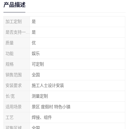
产品描述
加工定制
是
是否支持一件代发
是
质量
优
功能
娱乐
规格
可定制
销售范围
全国
安装要求
施工人士设计安装
长/宽
测量定制
适用场景
景区 度假村 特色小镇
工艺
焊接、组件
可售区域
全国