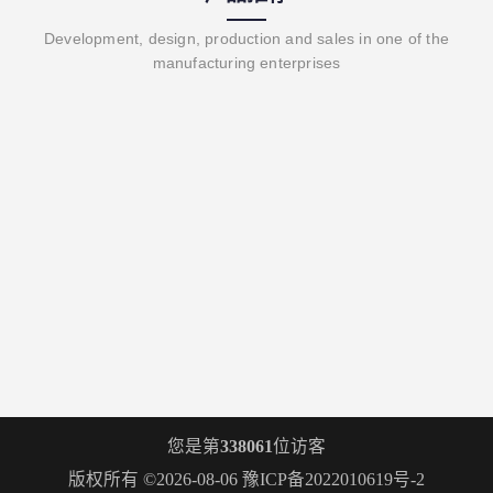
Development, design, production and sales in one of the
manufacturing enterprises
您是第
338061
位访客
版权所有 ©2026-08-06
豫ICP备2022010619号-2