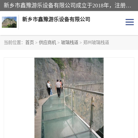
新乡市鑫豫游乐设备有限公司成立于2018年，注册地位于河南省。经营范围包括游乐设备、滑索、滑道、空中自行车、吊桥、拓展器材、攀岩器材、趣桥、悬崖秋千、网红桥、儿童乐园设备、水上乐园设备、丛林穿越设备、音乐呐喊设备、轨道滑车、栈道、玻璃滑道、观景平台、景观包装的设计、制造、销售、安装、维修，景区策划服务。
新乡市鑫豫游乐设备有限公司
当前位置：
首页
>
供应商机
>
玻璃栈道
> 郑州玻璃栈道
游乐设备
滑索
悬崖秋千
儿童乐园设备
轨道滑车
水上乐园设备
吊桥
攀岩器材
滑道
空中自行车
趣桥
玻璃滑道