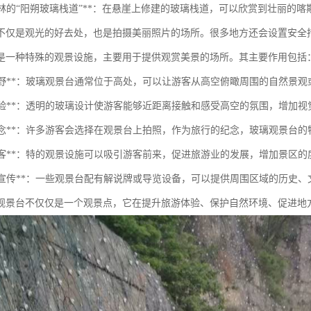
国桂林的“阳朔玻璃栈道”**：在悬崖上修建的玻璃栈道，可以欣赏到壮丽的
不仅是观光的好去处，也是拍摄美丽照片的场所。很多地方还会设置安全
是一种特殊的观景设施，主要用于提供观赏美景的场所。其主要作用包括
提供视野**：玻璃观景台通常位于高处，可以让游客从高空俯瞰周围的自然景
增强体验**：透明的玻璃设计使游客能够近距离接触和感受高空的氛围，增加
拍照留念**：许多游客会选择在观景台上拍照，作为旅行的纪念，玻璃观景台
吸引游客**：特的观景设施可以吸引游客前来，促进旅游业的发展，增加景区的
教育与宣传**：一些观景台配有解说牌或导览设备，可以提供周围区域的历史
观景台不仅仅是一个观景点，它在提升旅游体验、保护自然环境、促进地