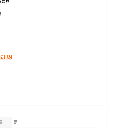
获嘉县
道
6339
发
是