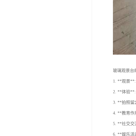
玻璃观景台
1. **观
2. **体
3. **拍
4. **教
5. **社
6. **娱