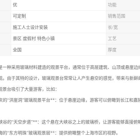
优
功能
可定制
销售范围
施工人士设计安装
长/宽
景区 度假村 特色小镇
工艺
全国
厚度
是一种采用玻璃材料建造的观景平台，通常位于高层建筑、山顶或悬崖边
观。由于其特的设计，玻璃观景台常常让人产生悬空的感觉，带来与新鲜
观景台吸引了大量游客，比如：
国重庆的“洪崖洞”玻璃观景平台**：位于悬崖边缘，游客可以俯瞰到长江和
国西峡谷的“天空步道”**：这个悬在大峡谷之上的玻璃桥，让游客能够直接
国上海的“东方明珠”玻璃观景层**：提供俯瞰整个上海市区的视野。