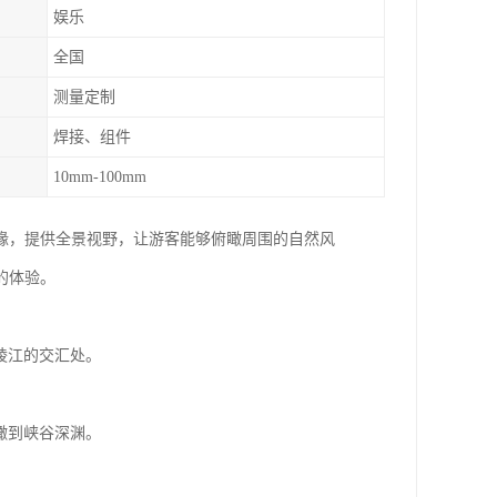
娱乐
全国
测量定制
焊接、组件
10mm-100mm
缘，提供全景视野，让游客能够俯瞰周围的自然风
的体验。
嘉陵江的交汇处。
俯瞰到峡谷深渊。