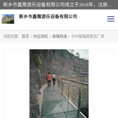
新乡市鑫豫游乐设备有限公司成立于2018年，注册地位于河南省。经营范围包括游乐设备、滑索、滑道、空中自行车、吊桥、拓展器材、攀岩器材、趣桥、悬崖秋千、网红桥、儿童乐园设备、水上乐园设备、丛林穿越设备、音乐呐喊设备、轨道滑车、栈道、玻璃滑道、观景平台、景观包装的设计、制造、销售、安装、维修，景区策划服务。
新乡市鑫豫游乐设备有限公司
当前位置：
首页
>
供应商机
>
玻璃栈道
> 兰州玻璃观景台厂商
游乐设备
滑索
悬崖秋千
儿童乐园设备
轨道滑车
水上乐园设备
吊桥
攀岩器材
滑道
空中自行车
趣桥
玻璃滑道