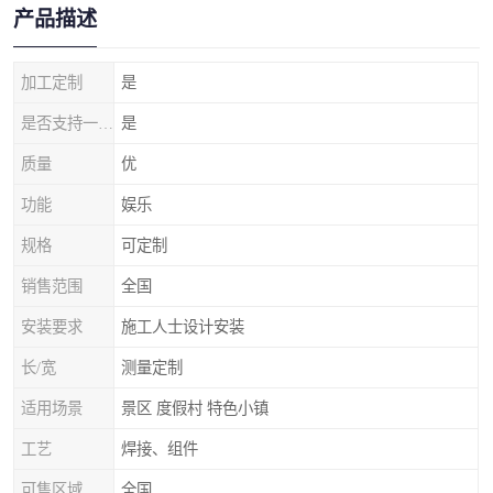
产品描述
加工定制
是
是否支持一件代发
是
质量
优
功能
娱乐
规格
可定制
销售范围
全国
安装要求
施工人士设计安装
长/宽
测量定制
适用场景
景区 度假村 特色小镇
工艺
焊接、组件
可售区域
全国