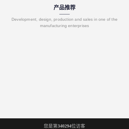
产品推荐
Development, design, production and sales in one of the
manufacturing enterprises
您是第
340294
位访客