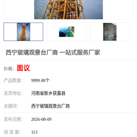
观景平台
网红桥
拓展器材
丛林穿越设备
音乐呐喊设备
栈道
玻璃栈道
西宁玻璃观景台厂商 一站式服务厂家
面议
价格：
产品数量：
9999.00个
发货地址：
河南省新乡获嘉县
关键词：
西宁玻璃观景台厂商
发布日期：
2026-08-09
阅 读 量：
113