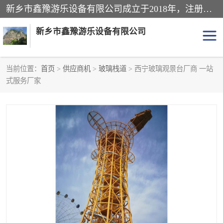
新乡市鑫豫游乐设备有限公司成立于2018年，注册地位于河南省。经营范围包括游乐设备、滑索、滑道、空中自行车、吊桥、拓展器材、攀岩器材、趣桥、悬崖秋千、网红桥、儿童乐园设备、水上乐园设备、丛林穿越设备、音乐呐喊设备、轨道滑车、栈道、玻璃滑道、观景平台、景观包装的设计、制造、销售、安装、维修，景区策划服务。
新乡市鑫豫游乐设备有限公司
当前位置：
首页
>
供应商机
>
玻璃栈道
> 西宁玻璃观景台厂商 一站
式服务厂家
游乐设备
滑索
悬崖秋千
儿童乐园设备
轨道滑车
水上乐园设备
吊桥
攀岩器材
滑道
空中自行车
趣桥
玻璃滑道