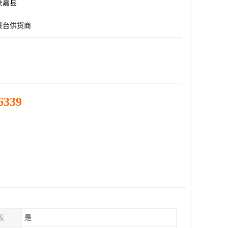
获嘉县
景台供货商
6339
发
是