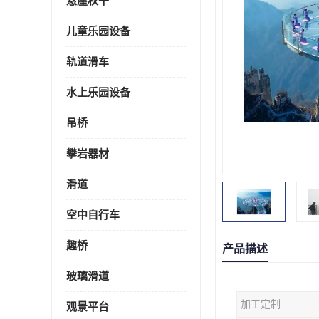
悬崖秋千
儿童乐园设备
轨道滑车
水上乐园设备
吊桥
攀岩器材
滑道
空中自行车
趣桥
产品描述
玻璃滑道
加工定制
观景平台