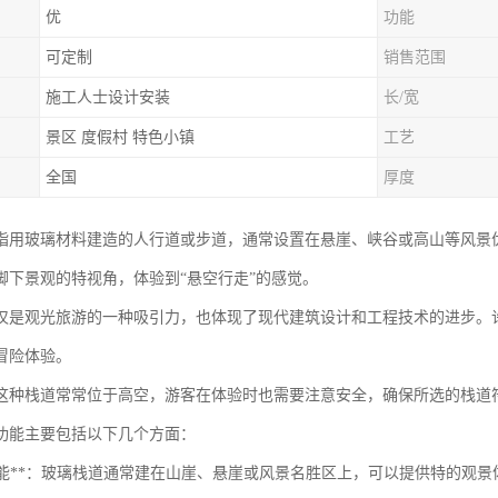
优
功能
可定制
销售范围
施工人士设计安装
长/宽
景区 度假村 特色小镇
工艺
全国
厚度
指用玻璃材料建造的人行道或步道，通常设置在悬崖、峡谷或高山等风景
脚下景观的特视角，体验到“悬空行走”的感觉。
仅是观光旅游的一种吸引力，也体现了现代建筑设计和工程技术的进步。
冒险体验。
这种栈道常常位于高空，游客在体验时也需要注意安全，确保所选的栈道
功能主要包括以下几个方面：
观赏功能**：玻璃栈道通常建在山崖、悬崖或风景名胜区上，可以提供特的