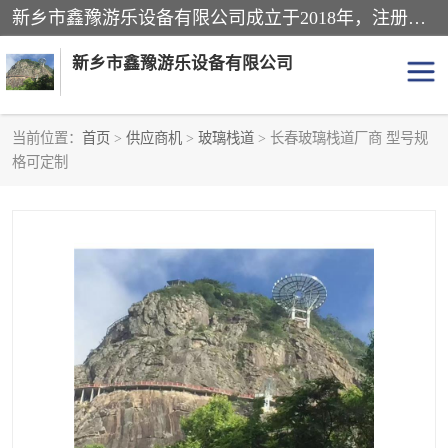
新乡市鑫豫游乐设备有限公司成立于2018年，注册地位于河南省。经营范围包括游乐设备、滑索、滑道、空中自行车、吊桥、拓展器材、攀岩器材、趣桥、悬崖秋千、网红桥、儿童乐园设备、水上乐园设备、丛林穿越设备、音乐呐喊设备、轨道滑车、栈道、玻璃滑道、观景平台、景观包装的设计、制造、销售、安装、维修，景区策划服务。
新乡市鑫豫游乐设备有限公司
当前位置：
首页
>
供应商机
>
玻璃栈道
> 长春玻璃栈道厂商 型号规
格可定制
游乐设备
滑索
悬崖秋千
儿童乐园设备
轨道滑车
水上乐园设备
吊桥
攀岩器材
滑道
空中自行车
趣桥
玻璃滑道