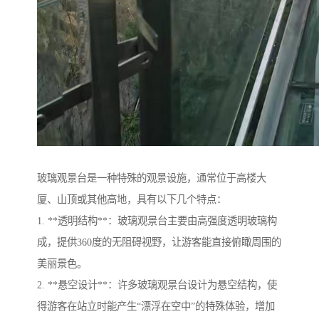
玻璃观景台是一种特殊的观景设施，通常位于高楼大
厦、山顶或其他高地，具有以下几个特点：
1. **透明结构**：玻璃观景台主要由高强度透明玻璃构
成，提供360度的无阻碍视野，让游客能直接俯瞰周围的
美丽景色。
2. **悬空设计**：许多玻璃观景台设计为悬空结构，使
得游客在站立时能产生“漂浮在空中”的特殊体验，增加