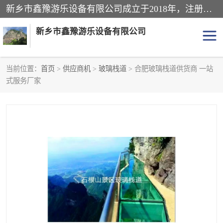
新乡市鑫豫游乐设备有限公司成立于2018年，注册地位于河南省。经营范围包括游乐设备、滑索、滑道、空中自行车、吊桥、拓展器材、攀岩器材、趣桥、悬崖秋千、网红桥、儿童乐园设备、水上乐园设备、丛林穿越设备、音乐呐喊设备、轨道滑车、栈道、玻璃滑道、观景平台、景观包装的设计、制造、销售、安装、维修，景区策划服务。
新乡市鑫豫游乐设备有限公司
当前位置：
首页
>
供应商机
>
玻璃栈道
> 合肥玻璃栈道供货商 一站
式服务厂家
游乐设备
滑索
悬崖秋千
儿童乐园设备
轨道滑车
水上乐园设备
吊桥
攀岩器材
滑道
空中自行车
趣桥
玻璃滑道