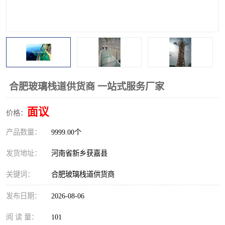
观景平台
网红桥
拓展器材
丛林穿越设备
音乐呐喊设备
栈道
玻璃栈道
合肥玻璃栈道供货商 一站式服务厂家
面议
价格：
产品数量：
9999.00个
发货地址：
河南省新乡获嘉县
关键词：
合肥玻璃栈道供货商
发布日期：
2026-08-06
阅 读 量：
101