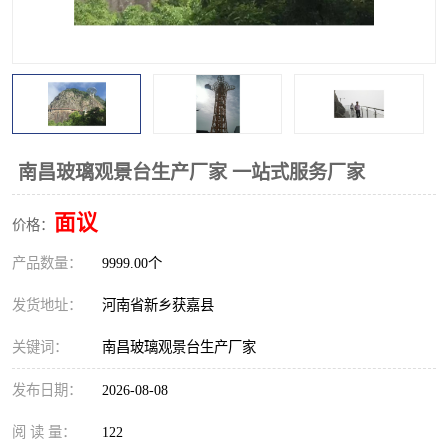
观景平台
网红桥
拓展器材
丛林穿越设备
音乐呐喊设备
栈道
玻璃栈道
南昌玻璃观景台生产厂家 一站式服务厂家
面议
价格：
产品数量：
9999.00个
发货地址：
河南省新乡获嘉县
关键词：
南昌玻璃观景台生产厂家
发布日期：
2026-08-08
阅 读 量：
122