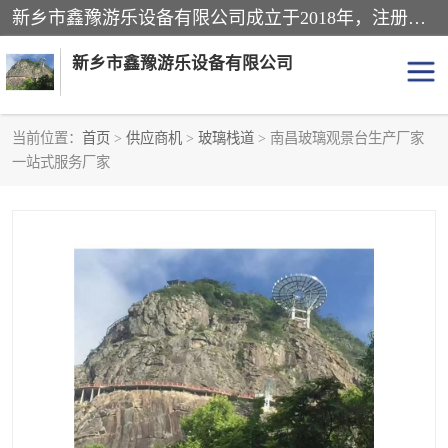
新乡市鑫豫游乐设备有限公司成立于2018年，注册地位于河南省。经营范围包括游乐设备、滑索、滑道、空中自行车、吊桥、拓展器材、攀岩器材、趣桥、悬崖秋千、网红桥、儿童乐园设备、水上乐园设备、丛林穿越设备、音乐呐喊设备、轨道滑车、栈道、玻璃滑道、观景平台、景观包装的设计、制造、销售、安装、维修，景区策划服务。
新乡市鑫豫游乐设备有限公司
当前位置：
首页
>
供应商机
>
玻璃栈道
> 南昌玻璃观景台生产厂家
一站式服务厂家
游乐设备
滑索
悬崖秋千
儿童乐园设备
轨道滑车
水上乐园设备
吊桥
攀岩器材
滑道
空中自行车
趣桥
玻璃滑道