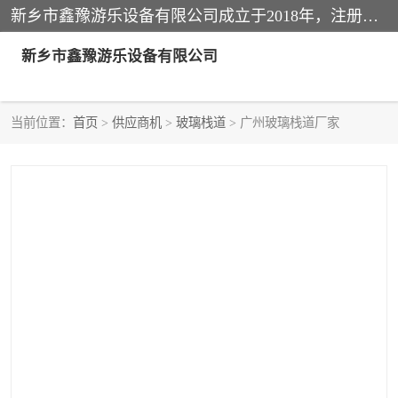
新乡市鑫豫游乐设备有限公司成立于2018年，注册地位于河南省。经营范围包括游乐设备、滑索、滑道、空中自行车、吊桥、拓展器材、攀岩器材、趣桥、悬崖秋千、网红桥、儿童乐园设备、水上乐园设备、丛林穿越设备、音乐呐喊设备、轨道滑车、栈道、玻璃滑道、观景平台、景观包装的设计、制造、销售、安装、维修，景区策划服务。
新乡市鑫豫游乐设备有限公司
当前位置：
首页
>
供应商机
>
玻璃栈道
> 广州玻璃栈道厂家