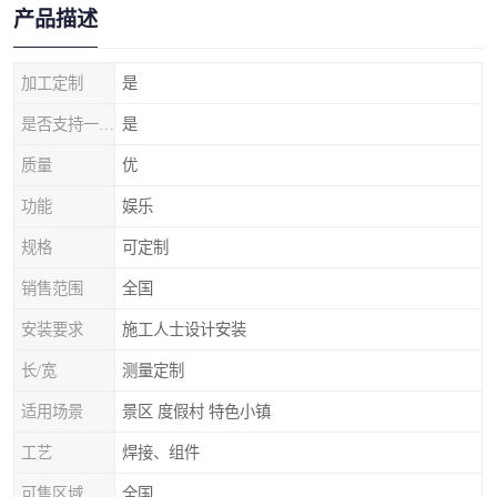
产品描述
加工定制
是
是否支持一件代发
是
质量
优
功能
娱乐
规格
可定制
销售范围
全国
安装要求
施工人士设计安装
长/宽
测量定制
适用场景
景区 度假村 特色小镇
工艺
焊接、组件
可售区域
全国