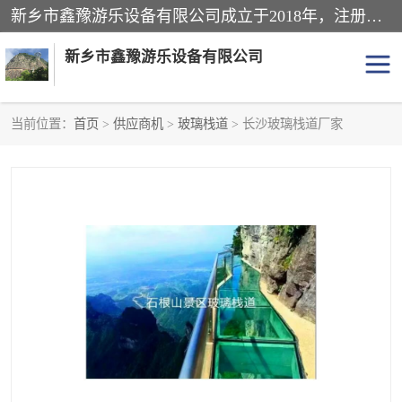
新乡市鑫豫游乐设备有限公司成立于2018年，注册地位于河南省。经营范围包括游乐设备、滑索、滑道、空中自行车、吊桥、拓展器材、攀岩器材、趣桥、悬崖秋千、网红桥、儿童乐园设备、水上乐园设备、丛林穿越设备、音乐呐喊设备、轨道滑车、栈道、玻璃滑道、观景平台、景观包装的设计、制造、销售、安装、维修，景区策划服务。
新乡市鑫豫游乐设备有限公司
当前位置：
首页
>
供应商机
>
玻璃栈道
> 长沙玻璃栈道厂家
游乐设备
滑索
悬崖秋千
儿童乐园设备
轨道滑车
水上乐园设备
吊桥
攀岩器材
滑道
空中自行车
趣桥
玻璃滑道