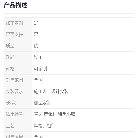
产品描述
加工定制
是
是否支持一件代发
是
质量
优
功能
娱乐
规格
可定制
销售范围
全国
安装要求
施工人士设计安装
长/宽
测量定制
适用场景
景区 度假村 特色小镇
工艺
焊接、组件
可售区域
全国