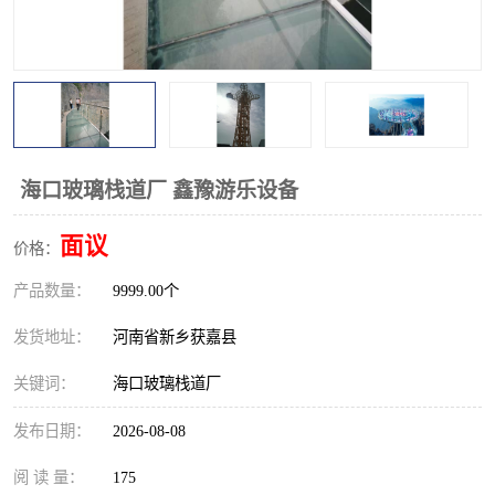
观景平台
网红桥
拓展器材
丛林穿越设备
音乐呐喊设备
栈道
玻璃栈道
海口玻璃栈道厂 鑫豫游乐设备
面议
价格：
产品数量：
9999.00个
发货地址：
河南省新乡获嘉县
关键词：
海口玻璃栈道厂
发布日期：
2026-08-08
阅 读 量：
175