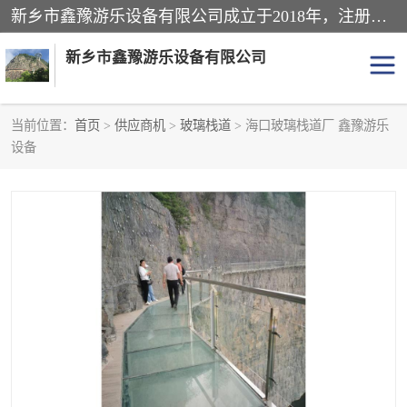
新乡市鑫豫游乐设备有限公司成立于2018年，注册地位于河南省。经营范围包括游乐设备、滑索、滑道、空中自行车、吊桥、拓展器材、攀岩器材、趣桥、悬崖秋千、网红桥、儿童乐园设备、水上乐园设备、丛林穿越设备、音乐呐喊设备、轨道滑车、栈道、玻璃滑道、观景平台、景观包装的设计、制造、销售、安装、维修，景区策划服务。
新乡市鑫豫游乐设备有限公司
当前位置：
首页
>
供应商机
>
玻璃栈道
> 海口玻璃栈道厂 鑫豫游乐
设备
游乐设备
滑索
悬崖秋千
儿童乐园设备
轨道滑车
水上乐园设备
吊桥
攀岩器材
滑道
空中自行车
趣桥
玻璃滑道