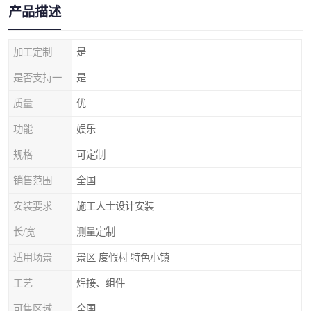
产品描述
加工定制
是
是否支持一件代发
是
质量
优
功能
娱乐
规格
可定制
销售范围
全国
安装要求
施工人士设计安装
长/宽
测量定制
适用场景
景区 度假村 特色小镇
工艺
焊接、组件
可售区域
全国