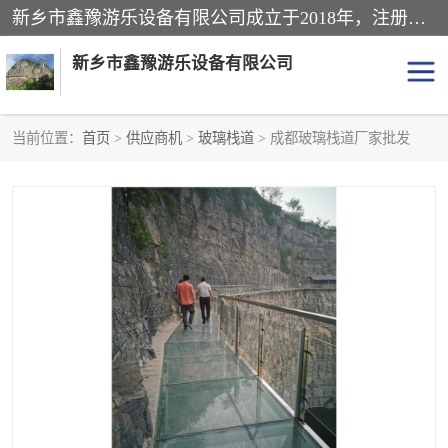
新乡市鑫豫游乐设备有限公司成立于2018年，注册地位于河南省。经营范围包括游乐设备、滑索、滑道、空中自行车、吊桥、拓展器材、攀岩器材、趣桥、悬崖秋千、网红桥、儿童乐园设备、水上乐园设备、丛林穿越设备、音乐呐喊设备、轨道滑车、栈道、玻璃滑道、观景平台、景观包装的设计、制造、销售、安装、维修，景区策划服务。
新乡市鑫豫游乐设备有限公司
当前位置：
首页
>
供应商机
>
玻璃栈道
> 成都玻璃栈道厂家批发
游乐设备
滑索
悬崖秋千
儿童乐园设备
轨道滑车
水上乐园设备
吊桥
攀岩器材
滑道
空中自行车
趣桥
玻璃滑道