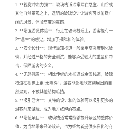
1. **视觉冲击力强**：玻璃栈道通常建在悬崖、山谷或
其他自然景观之上，透明的玻璃设计让游客可以俯瞰广
阔的风景，体验高度的震撼。
2. **增强游览体验**：行走在玻璃栈道上，游客能有一
种"悬空"的感觉，增加了探险和的体验。
3. **安全设计**：现代玻璃栈道一般采用高强度钢化玻
璃，并经过严格的安全测试，能够承受较大的重量和冲
击，保障游客的安全。
4. **无碍观景**：相比传统的木栈道或金属栈道，玻璃
栈道在视觉上更“无障碍”，游客能够地欣赏到周围的自
然景观，不被其他结构遮挡。
5. **吸引游客**：其特的设计和的体验可以吸引更多的
游客前来游玩，成为地方旅游的亮点。
6. **增值项目**：玻璃栈道常常能够提升景区的整体价
值，为当地带来经济效益，也为经营者提供多样化的商