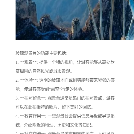
玻璃观景台的功能主要包括：
1. **观景**: 提供一个特的视角，让游客能够从高处欣
赏周围的自然风光或城市景观。
2. **体验**: 透明的玻璃地面或侧墙能够带来紧张的感
觉，使游客感受到“悬空”行走的体验。
3. **拍照留念**: 观景台通常是热门的拍照景点，游客
可以在此拍摄特的照片，留下美好的回忆。
4. **教育作用**: 一些观景台会提供信息展板或导览系
统，介绍附近的地理、历史和文化等知识。
5. **社交交流**: 观景台是游客聚集的地方，人们可以