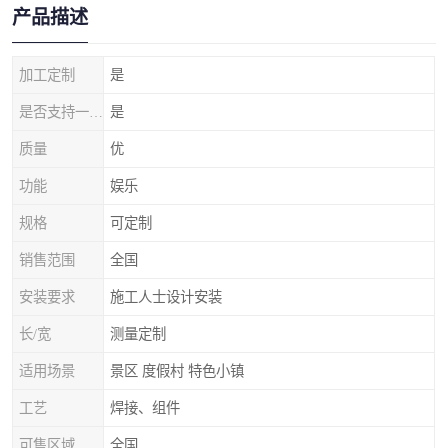
产品描述
加工定制
是
是否支持一件代发
是
质量
优
功能
娱乐
规格
可定制
销售范围
全国
安装要求
施工人士设计安装
长/宽
测量定制
适用场景
景区 度假村 特色小镇
工艺
焊接、组件
可售区域
全国