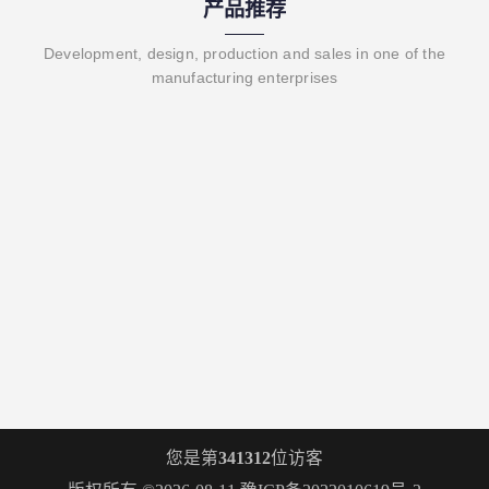
产品推荐
Development, design, production and sales in one of the
manufacturing enterprises
您是第
341312
位访客