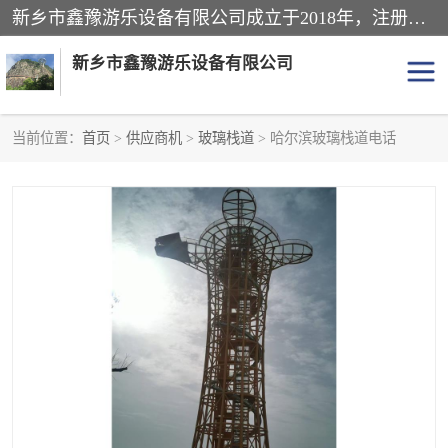
新乡市鑫豫游乐设备有限公司成立于2018年，注册地位于河南省。经营范围包括游乐设备、滑索、滑道、空中自行车、吊桥、拓展器材、攀岩器材、趣桥、悬崖秋千、网红桥、儿童乐园设备、水上乐园设备、丛林穿越设备、音乐呐喊设备、轨道滑车、栈道、玻璃滑道、观景平台、景观包装的设计、制造、销售、安装、维修，景区策划服务。
新乡市鑫豫游乐设备有限公司
当前位置：
首页
>
供应商机
>
玻璃栈道
> 哈尔滨玻璃栈道电话
游乐设备
滑索
悬崖秋千
儿童乐园设备
轨道滑车
水上乐园设备
吊桥
攀岩器材
滑道
空中自行车
趣桥
玻璃滑道