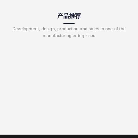
产品推荐
Development, design, production and sales in one of the
manufacturing enterprises