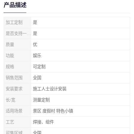
产品描述
加工定制
是
是否支持一件代发
是
质量
优
功能
娱乐
规格
可定制
销售范围
全国
安装要求
施工人士设计安装
长/宽
测量定制
适用场景
景区 度假村 特色小镇
工艺
焊接、组件
可售区域
全国