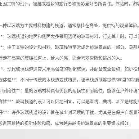
正因其特的设计，被越来越多的旅行者和摄影爱好者所青睐。体验时，游
一种以玻璃为主要材料构建的栈道，通常悬挂在高处，提供特的观景体验
透明性**：玻璃栈道的地面和侧面大多采用透明的玻璃材料，行走其上时，可
美观性**：由于其特的设计和材料，玻璃栈道常常成为旅游景点的一部分，吸
**：行走在高空的玻璃栈道上，给人的感，适合喜欢冒险和挑战的人。
安全性**：现代玻璃栈道通常采用高强度的钢化玻璃，并配备安全设施，如护
的景观体验**：不同于传统的木栈道或铁栈道，玻璃栈道能够提供360度的
耐候性和耐磨性**：量的玻璃材料具有优良的耐候性和耐磨性，能够在户外环
设计多样性**：玻璃栈道的设计可以因地制宜，可以是直线、曲线、甚至是螺
生态友好**：许多玻璃栈道的设计旨在减少对环境的干扰，尤其是在保护自然
栈道因其特的视觉体验和感，成为越来越多旅游景点的重要组成部分。