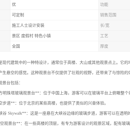
优
功能
可定制
销售范围
施工人士设计安装
长/宽
景区 度假村 特色小镇
工艺
全国
厚度
是现代建筑中的一种特设计，通常位于高楼、大山或其他观景点上。它的
产生悬空的感觉。这种观景台不仅提供了壮观的视野，还带来了与惊险的
观景台包括：
上海东方明珠塔玻璃观景台**：位于中国上海，游客可以在玻璃平台上俯瞰整
京天空步道**：位于北京的某些高楼，也提供了类似的兴奋体验。
国大峡谷 Skywalk**：这是一座悬在大峡谷边缘的玻璃步道，游客可以在
DC的天空观景台**：在一些高楼的顶层，有专为游客设计的观景区域，配有