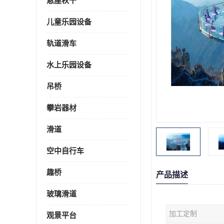
悬崖秋千
儿童乐园设备
轨道滑车
水上乐园设备
吊桥
攀岩器材
滑道
空中自行车
趣桥
产品描述
玻璃滑道
加工定制
观景平台