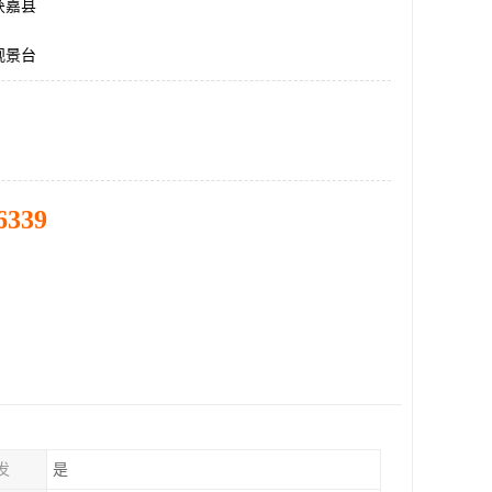
获嘉县
观景台
6339
发
是