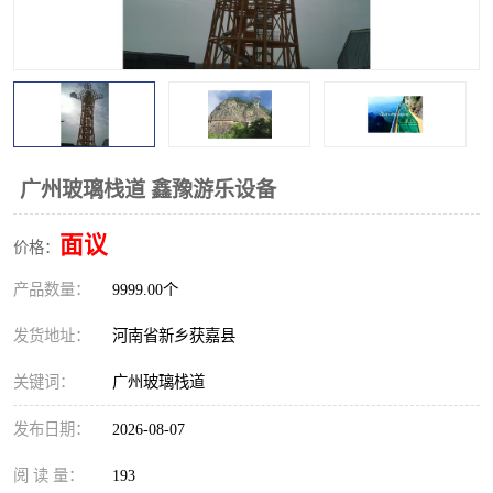
观景平台
网红桥
拓展器材
丛林穿越设备
音乐呐喊设备
栈道
玻璃栈道
广州玻璃栈道 鑫豫游乐设备
面议
价格：
产品数量：
9999.00个
发货地址：
河南省新乡获嘉县
关键词：
广州玻璃栈道
发布日期：
2026-08-07
阅 读 量：
193