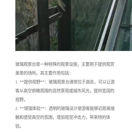
玻璃观景台是一种特殊的观景设施，主要用于提供观赏
美景的场所。其主要作用包括：
1. **提供视野**：玻璃观景台通常位于高处，可以让游
客从高空俯瞰周围的自然景观或城市风光，提供宽阔的
视野。
2. **增强体验**：透明的玻璃设计使游客能够近距离接
触和感受高空的氛围，增加视觉冲击力，带来特的体
验。