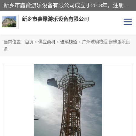
新乡市鑫豫游乐设备有限公司成立于2018年，注册地位于河南省。经营范围包括游乐设备、滑索、滑道、空中自行车、吊桥、拓展器材、攀岩器材、趣桥、悬崖秋千、网红桥、儿童乐园设备、水上乐园设备、丛林穿越设备、音乐呐喊设备、轨道滑车、栈道、玻璃滑道、观景平台、景观包装的设计、制造、销售、安装、维修，景区策划服务。
新乡市鑫豫游乐设备有限公司
当前位置：
首页
>
供应商机
>
玻璃栈道
> 广州玻璃栈道 鑫豫游乐设
备
游乐设备
滑索
悬崖秋千
儿童乐园设备
轨道滑车
水上乐园设备
吊桥
攀岩器材
滑道
空中自行车
趣桥
玻璃滑道