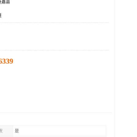
获嘉县
道
6339
发
是