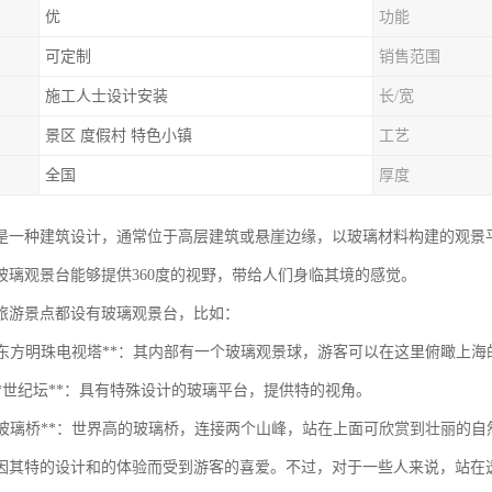
优
功能
可定制
销售范围
施工人士设计安装
长/宽
景区 度假村 特色小镇
工艺
全国
厚度
是一种建筑设计，通常位于高层建筑或悬崖边缘，以玻璃材料构建的观景
玻璃观景台能够提供360度的视野，带给人们身临其境的感觉。
旅游景点都设有玻璃观景台，比如：
上海的东方明珠电视塔**：其内部有一个玻璃观景球，游客可以在这里俯瞰上
京的*世纪坛**：具有特殊设计的玻璃平台，提供特的视角。
张家界玻璃桥**：世界高的玻璃桥，连接两个山峰，站在上面可欣赏到壮丽的自
因其特的设计和的体验而受到游客的喜爱。不过，对于一些人来说，站在