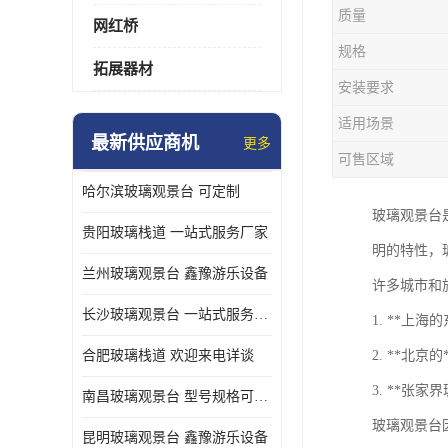
质量
网红桥
规格
拓展器材
安装要求
适用场景
最新供应商机
更多
可售区域
哈尔滨玻璃观景台 可定制
玻璃观景台
贵阳玻璃栈道 一站式服务厂家
明的特性，
兰州玻璃观景台 鑫豫游乐设备
许多城市和
长沙玻璃观景台 一站式服务厂家
1. **
合肥玻璃栈道 欢迎来电详谈
2. **北
3. **
南昌玻璃观景台 型号规格可定制
玻璃观景台
昆明玻璃观景台 鑫豫游乐设备