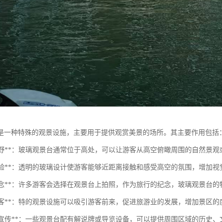
是一种特殊的观景设施，主要用于提供观赏美景的场所。其主要作用包括
提供视野**：玻璃观景台通常位于高处，可以让游客从高空俯瞰周围的自然景
增强体验**：透明的玻璃设计使游客能够近距离接触和感受高空的氛围，增加
拍照留念**：许多游客会选择在观景台上拍照，作为旅行的纪念，玻璃观景台
吸引游客**：特的观景设施可以吸引游客前来，促进旅游业的发展，增加景区的
教育与宣传**：一些观景台配有解说牌或导览设备，可以提供周围区域的历史